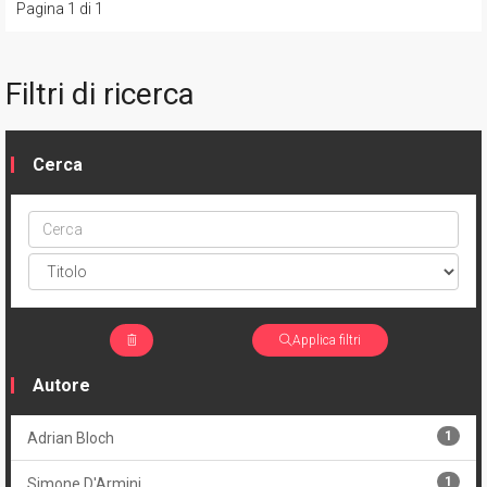
Pagina 1 di 1
Filtri di ricerca
Cerca
Cerca
ptype
Applica filtri
Autore
1
Adrian Bloch
1
Simone D'Armini