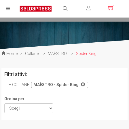
Registrati
Login
Home
>
Collane
>
MAÈSTRO
>
Spider King
Filtri attivi:
COLLANE
:
MAÈSTRO - Spider King
Ordina per