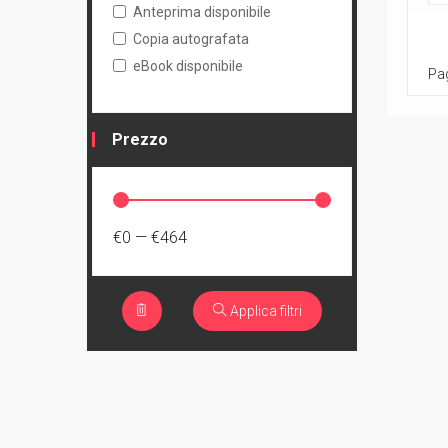
Anteprima disponibile
Copia autografata
eBook disponibile
Pag
Prezzo
€0
—
€464
Applica filtri