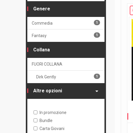
Genere
1
Commedia
1
Fantasy
Collana
FUORI COLLANA
1
Dirk Gently
Altre opzioni
In promozione
Bundle
Carta Giovani