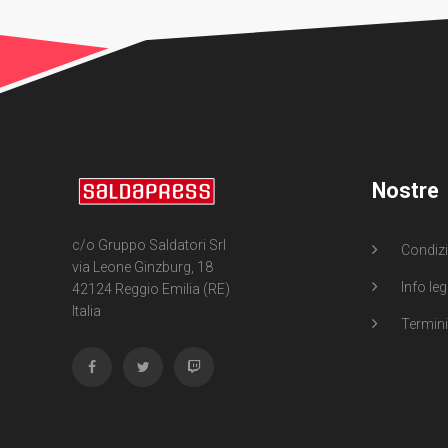
Nostre
c/o Gruppo Saldatori Srl
Condizi
via Leone Ginzburg, 18
Info leg
42124 Reggio Emilia (RE)
Italia
Termini 