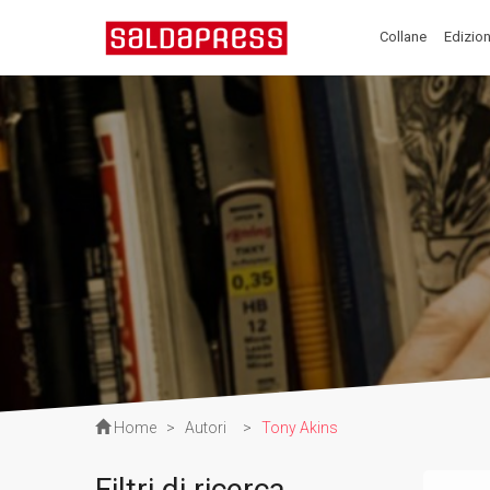
Collane
Edizion
Home
>
Autori
>
Tony Akins
Filtri di ricerca