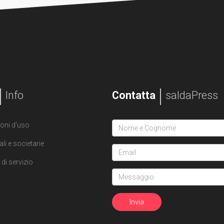
Info
Contatta
saldaPress
oni d'uso
ali e societarie
di servizio