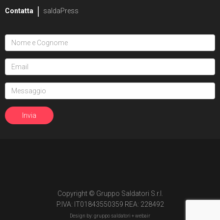
Contatta
saldaPress
Copyright © Gruppo Saldatori S.r.l.
P.IVA: IT01843550359 REA: 228492
Design by: gruppo saldatori +
webair