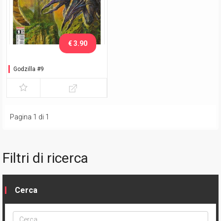
€ 3.90
Godzilla #9
Pagina 1 di 1
Filtri di ricerca
Cerca
Cerca
ptype