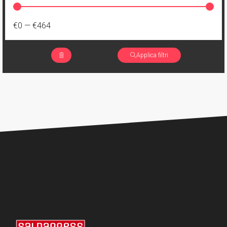
€0
—
€464
Applica filtri