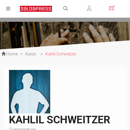
Registrati
Login
Home
>
Autori
>
Kahlil Schweitzer
KAHLIL SCHWEITZER
Sceneggiatore