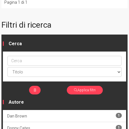
Pagina 1 di 1
Filtri di ricerca
Cerca
Cerca
ptype
Applica filtri
Autore
1
Dan Brown
1
Donny Cates