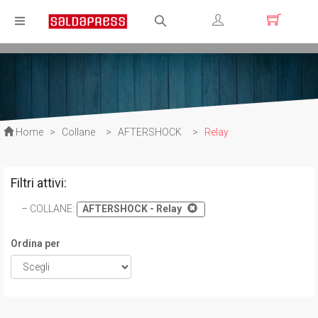
Registrati
Login
Home
>
Collane
>
AFTERSHOCK
>
Relay
Filtri attivi:
COLLANE
:
AFTERSHOCK - Relay
Ordina per