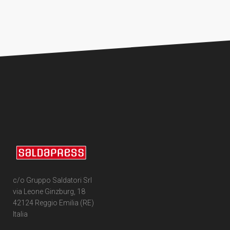
c/o Gruppo Saldatori Srl
via Leone Ginzburg, 18
42124 Reggio Emilia (RE)
Italia