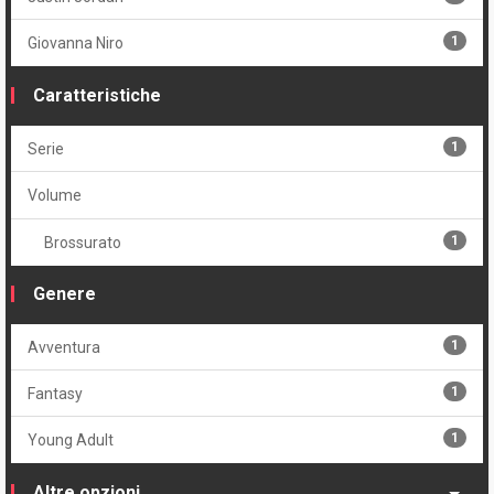
1
Giovanna Niro
Caratteristiche
1
Serie
Volume
1
Brossurato
Genere
1
Avventura
1
Fantasy
1
Young Adult
Altre opzioni