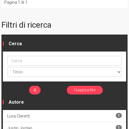
Pagina 1 di 1
Filtri di ricerca
Cerca
Cerca
ptype
Applica filtri
Autore
1
Luca Claretti
1
Justin Jordan