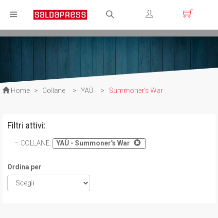
Registrati
Login
Home
>
Collane
>
YAÙ
>
Summoner's War
Filtri attivi:
COLLANE
:
YAÙ - Summoner's War
Ordina per