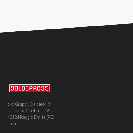
c/o Gruppo Saldatori Srl
via Leone Ginzburg, 18
42124 Reggio Emilia (RE)
Italia