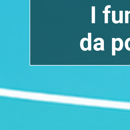
I f
da p