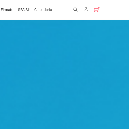
 Firmate
SPAISI!
Calendario
Registrati
Login