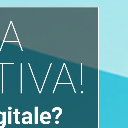
A
TIVA!
gitale?