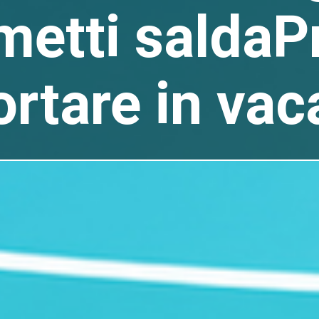
umetti saldaP
ortare in vac