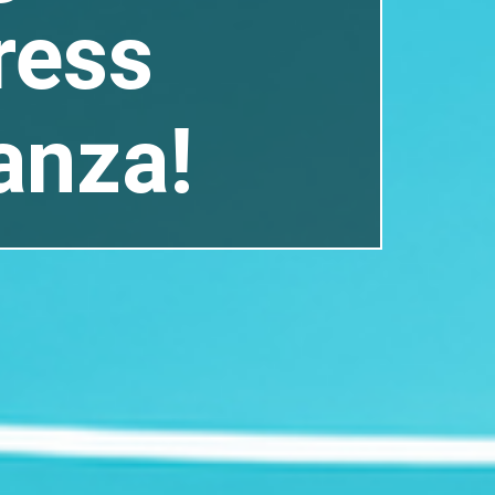
ress
anza!