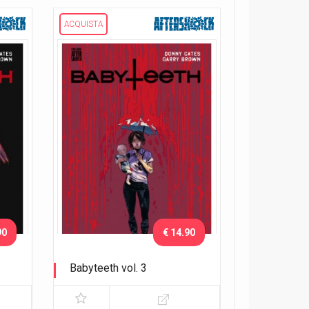
ACQUISTA
90
€ 14.90
Babyteeth vol. 3
Culla