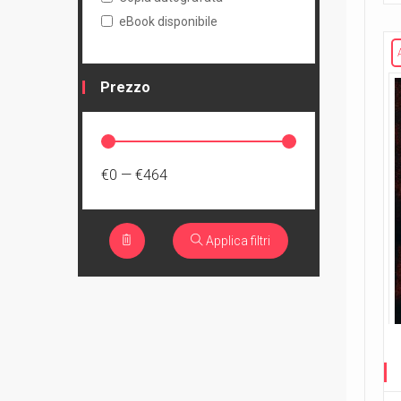
eBook disponibile
Prezzo
€0
—
€464
Applica filtri