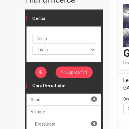
Cerca
Cerca
ptype
Dis
Applica filtri
Le
Caratteristiche
G
Or
4
Serie
Volume
4
Brossurato