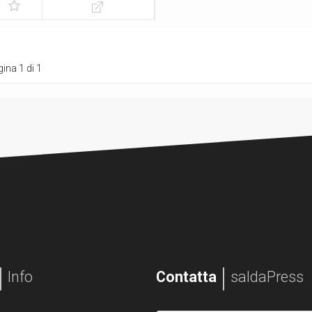
ina 1 di 1
Info
Contatta
saldaPress