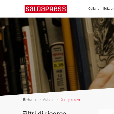
Collane
Edizion
Home
>
Autori
>
Garry Brown
Filtri di ricerca