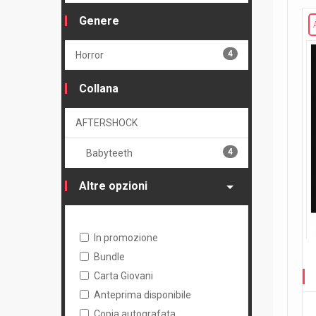
Genere
4
Horror
Collana
AFTERSHOCK
4
Babyteeth
Altre opzioni
In promozione
Bundle
Carta Giovani
Anteprima disponibile
Copia autografata