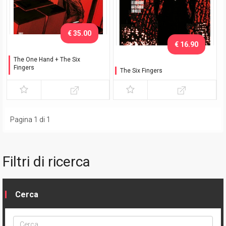
€ 35.00
€ 16.90
The One Hand + The Six
Fingers
The Six Fingers
Con cofanetto
Pagina 1 di 1
Filtri di ricerca
Cerca
Cerca
ptype