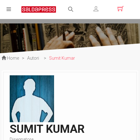
Registrati
Login
Home
>
Autori
>
Sumit Kumar
SUMIT KUMAR
Disegnatore