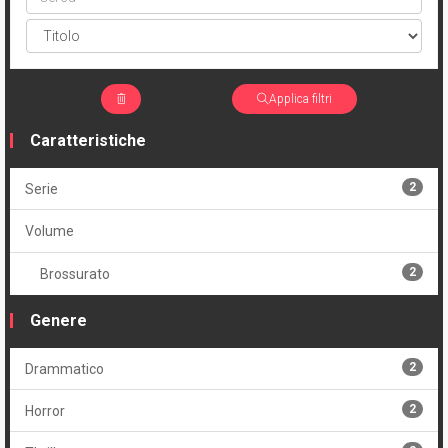
Applica filtri
Caratteristiche
2
Serie
Volume
2
Brossurato
Genere
2
Drammatico
2
Horror