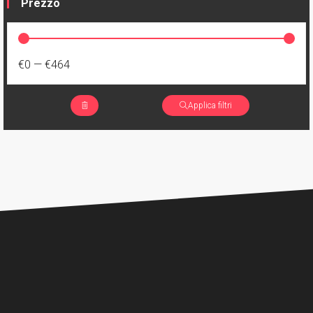
Prezzo
€0
—
€464
Applica filtri