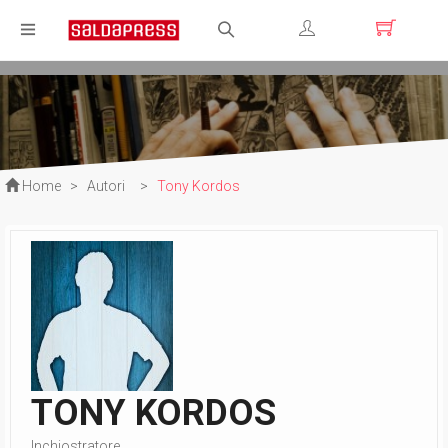
Registrati
Login
Home
>
Autori
>
Tony Kordos
TONY KORDOS
Inchiostratore