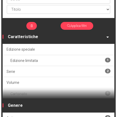
Applica filtri
Caratteristiche
Edizione speciale
1
Edizione limitata
2
Serie
Volume
1
Cartonato
1
Cartonato variant
Genere