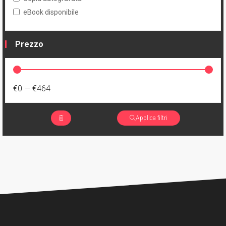
eBook disponibile
Prezzo
€0
—
€464
Applica filtri