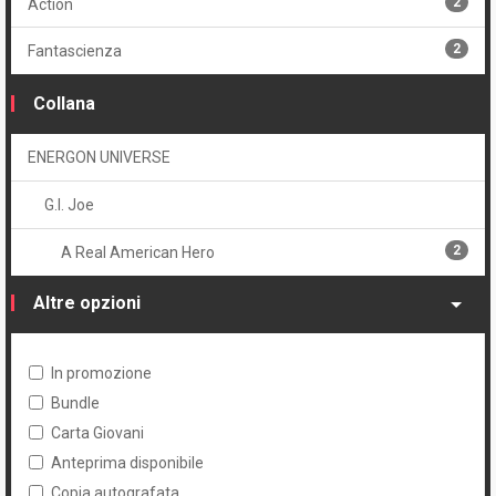
2
Action
2
Fantascienza
Collana
ENERGON UNIVERSE
G.I. Joe
2
A Real American Hero
Altre opzioni
In promozione
Bundle
Carta Giovani
Anteprima disponibile
Copia autografata