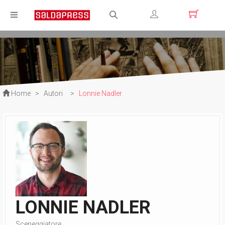
Registrati
Login
Home
>
Autori
>
Lonnie Nadler
LONNIE NADLER
Sceneggiatore