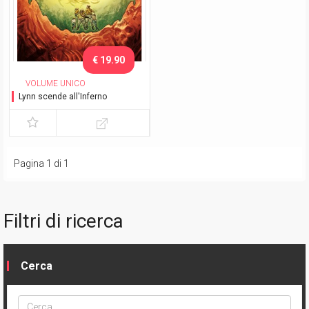
€ 19.90
VOLUME UNICO
Lynn scende all'Inferno
Pagina 1 di 1
Filtri di ricerca
Cerca
Cerca
ptype