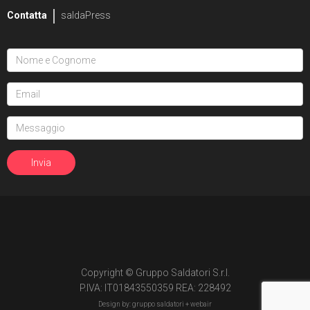
Contatta
saldaPress
Copyright © Gruppo Saldatori S.r.l.
P.IVA: IT01843550359 REA: 228492
Design by: gruppo saldatori +
webair