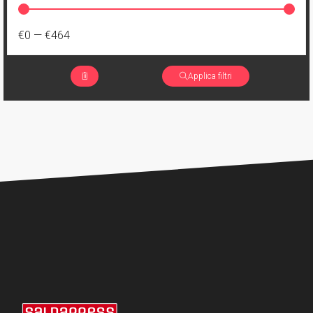
€0
—
€464
Applica filtri