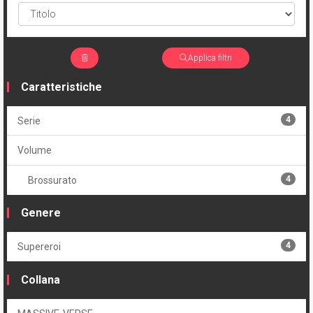
Applica filtri
Caratteristiche
4
Serie
Volume
4
Brossurato
Genere
4
Supereroi
Collana