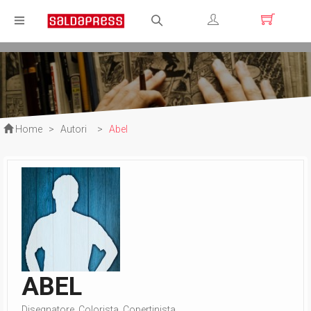
Registrati
Login
Home
>
Autori
>
Abel
ABEL
Disegnatore, Colorista, Copertinista