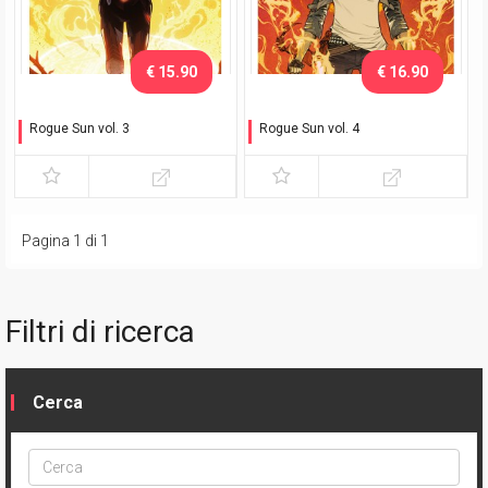
€ 15.90
€ 16.90
Rogue Sun vol. 3
Rogue Sun vol. 4
Cavaliere del sole
Divinity
Pagina 1 di 1
Filtri di ricerca
Cerca
Cerca
ptype