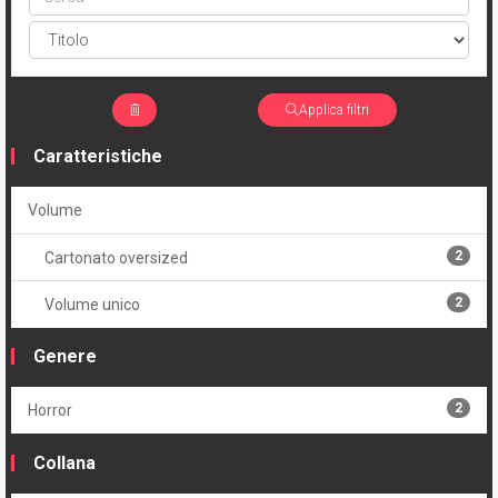
Applica filtri
Caratteristiche
Volume
2
Cartonato oversized
2
Volume unico
Genere
2
Horror
Collana