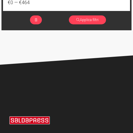
€0
—
€464
Applica filtri