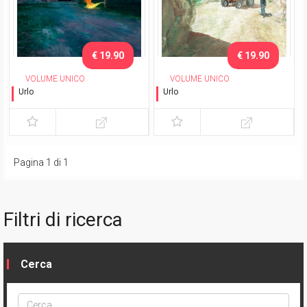
€ 19.90
€ 19.90
VOLUME UNICO
VOLUME UNICO
Urlo
Urlo
Nel buio
Progenie
Pagina 1 di 1
Filtri di ricerca
Cerca
Cerca
ptype