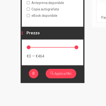
Anteprima disponibile
Copia autografata
eBook disponibile
Pag
Prezzo
€0
—
€464
Applica filtri