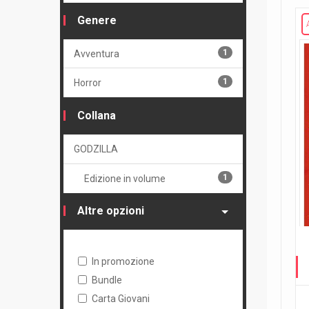
Genere
1
Avventura
1
Horror
Collana
GODZILLA
1
Edizione in volume
Altre opzioni
In promozione
Bundle
Carta Giovani