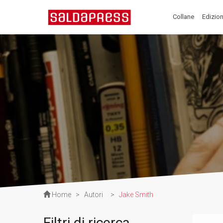
Collane
Edizion
Home
>
Autori
>
Jake Smith
Filtri di ricerca