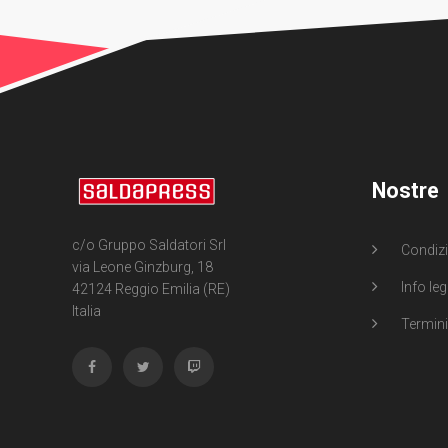
Nostre
c/o Gruppo Saldatori Srl
Condizi
via Leone Ginzburg, 18
Info leg
42124 Reggio Emilia (RE)
Italia
Termini 