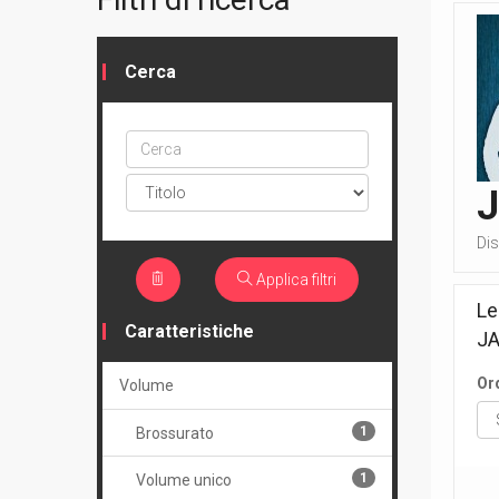
Cerca
Cerca
ptype
Dis
Applica filtri
Le
Caratteristiche
J
Or
Volume
1
Brossurato
1
Volume unico