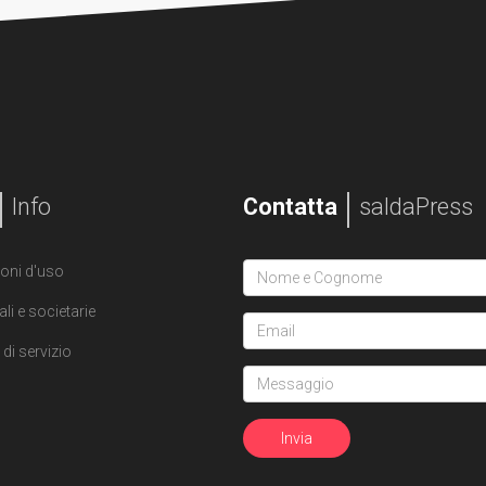
Info
Contatta
saldaPress
oni d'uso
ali e societarie
di servizio