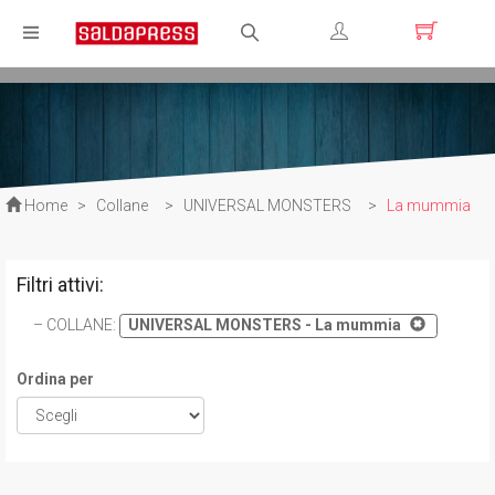
Registrati
Login
Home
>
Collane
>
UNIVERSAL MONSTERS
>
La mummia
Filtri attivi:
COLLANE
:
UNIVERSAL MONSTERS - La mummia
Ordina per