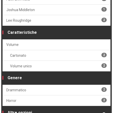
1
Joshua Middleton
2
Lee Roughridge
Caratteristiche
Volume
2
Cartonato
2
Volume unico
Genere
2
Drammatico
2
Horror
Altre opzioni