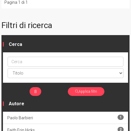
Pagina 1 di 1
Filtri di ricerca
Cerca
Cerca
ptype
Applica filtri
Autore
1
Paolo Barbieri
2
Faith Erin Hicks