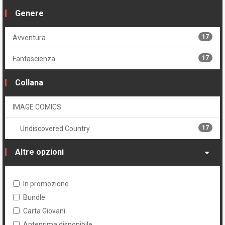
17
Serie
Genere
Volume
17
Avventura
8
Cartonato
17
Fantascienza
4
Cartonato variant
Collana
6
Cartonato variant numerato
IMAGE COMICS
17
Undiscovered Country
Altre opzioni
In promozione
Bundle
Carta Giovani
Anteprima disponibile