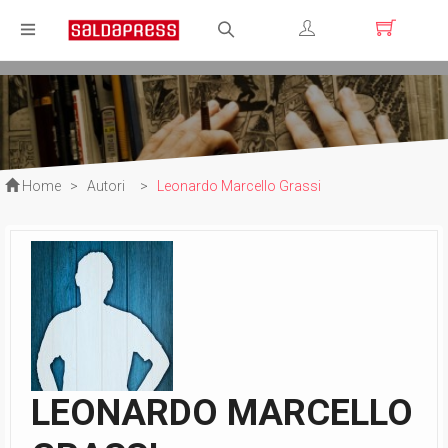
Registrati
Login
Home
>
Autori
>
Leonardo Marcello Grassi
LEONARDO MARCELLO