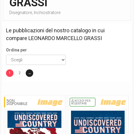
GRASSI
Disegnatore, Inchiostratore
Le pubblicazioni del nostro catalogo in cui
compare
LEONARDO MARCELLO GRASSI
Ordina per
1
2
→
(current)
NON
ACCEDI PER
DISPONIBILE
ACQUISTARE