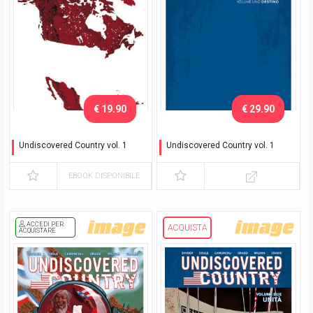
€ 19.90
€ 29.90
Undiscovered Country vol. 1
Undiscovered Country vol. 1
Destino
Destino - Variant Exclusive
con cofanetto
EBOOK DISPONIBILE
ACCEDI PER
ACQUISTA
ACQUISTARE