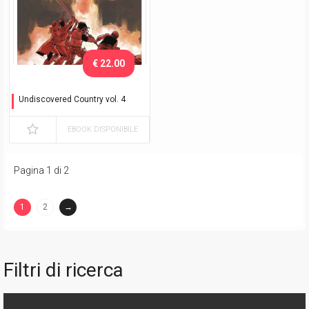
€ 22.00
Undiscovered Country vol. 4
Disunità
EBOOK DISPONIBILE
Pagina 1 di 2
1
2
→
(current)
Filtri di ricerca