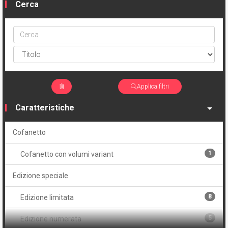
Cerca
Cerca
ptype
Applica filtri
Caratteristiche
Cofanetto
1
Cofanetto con volumi variant
Edizione speciale
8
Edizione limitata
5
Edizione numerata