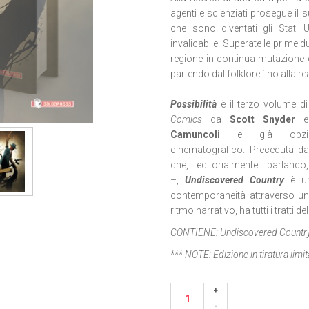
agenti e scienziati prosegue il 
che sono diventati gli Stati 
invalicabile. Superate le prime d
regione in continua mutazione c
partendo dal folklore fino alla rea
Possibilità
è il terzo volume d
Comics
da
Scott Snyder
Camuncoli
e già opzion
cinematografico.
Preceduta da
che, editorialmente parland
–,
Undiscovered Country
è un
contemporaneità attraverso un
ritmo narrativo, ha tutti i tratt
CONTIENE:
Undiscovered Countr
*** NOTE:
Edizione in tiratura lim