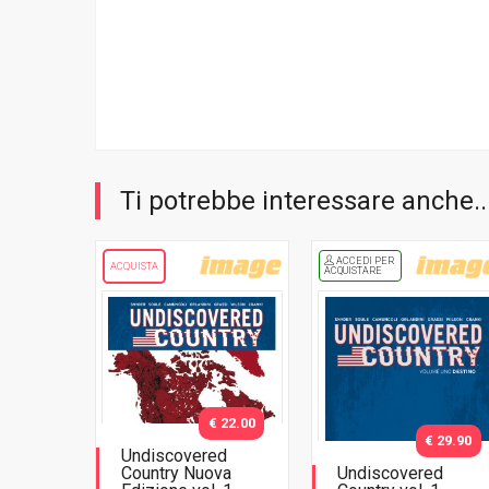
Ti potrebbe interessare anche..
ACCEDI PER
ACQUISTA
ACQUISTARE
€ 22.00
€ 29.90
Undiscovered
Country Nuova
Undiscovered