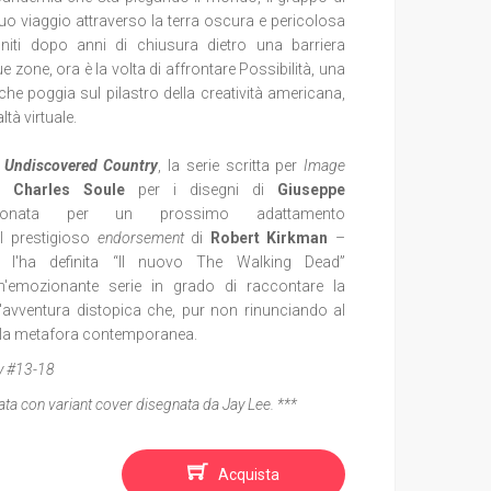
suo viaggio attraverso la terra oscura e pericolosa
Uniti dopo anni di chiusura dietro una barriera
ue zone, ora è la volta di affrontare Possibilità, una
he poggia sul pilastro della creatività americana,
ltà virtuale.
i
Undiscovered Country
, la serie scritta per
Image
e
Charles Soule
per i disegni di
Giuseppe
ata per un prossimo adattamento
l prestigioso
endorsement
di
Robert Kirkman
–
o, l'ha definita “Il nuovo The Walking Dead”
'emozionante serie in grado di raccontare la
'avventura distopica che, pur non rinunciando al
i della metafora contemporanea.
y #13-18
itata con variant cover disegnata da Jay Lee. ***
Acquista