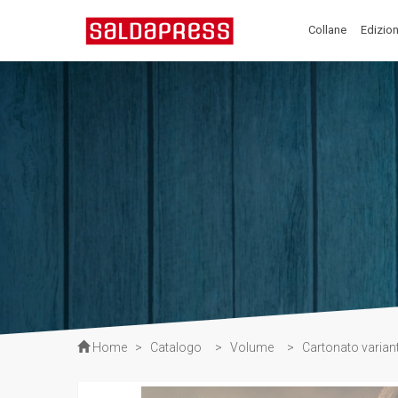
Collane
Edizion
Home
>
Catalogo
>
Volume
>
Cartonato varian