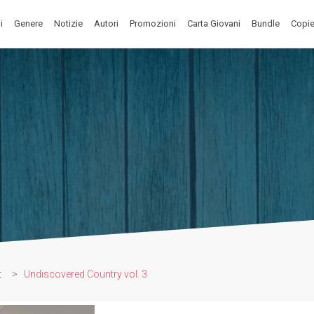
i
Genere
Notizie
Autori
Promozioni
Carta Giovani
Bundle
Copie
t
>
Undiscovered Country vol. 3