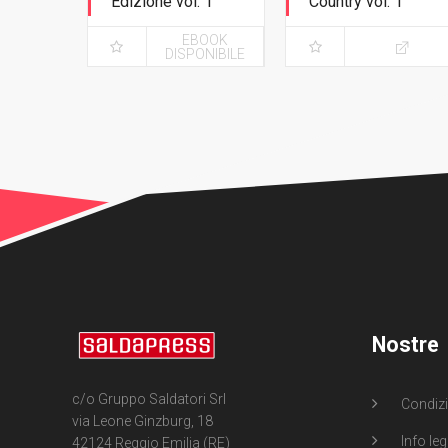
Edizione vol. 1
Country vol. 1
Destino
Destino - Variant
EBOOK
Exclusive con
DISPONIBILE
cofanetto
Nostre
c/o Gruppo Saldatori Srl
Condizi
via Leone Ginzburg, 18
Info leg
42124 Reggio Emilia (RE)