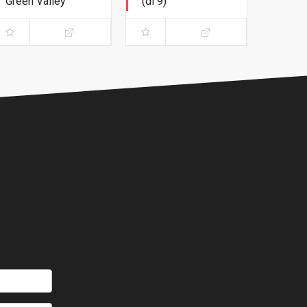
Green Valley
(di 9)
Edizione Deluxe
Variant white cover