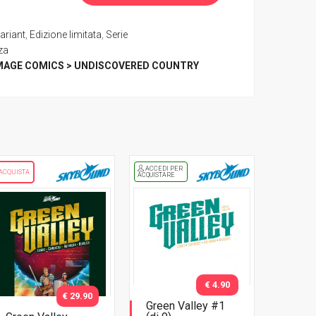
ariant
,
Edizione limitata
,
Serie
za
MAGE COMICS > UNDISCOVERED COUNTRY
ACCEDI PER
ACQUISTA
ACQUISTARE
€ 4.90
€ 29.90
Green Valley #1