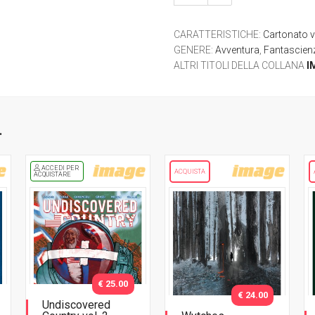
CARATTERISTICHE
:
Cartonato v
GENERE
:
Avventura
,
Fantascien
ALTRI TITOLI DELLA COLLANA
I
.
ACCEDI PER
ACQUISTA
ACQUISTARE
€ 25.00
€ 24.00
Undiscovered