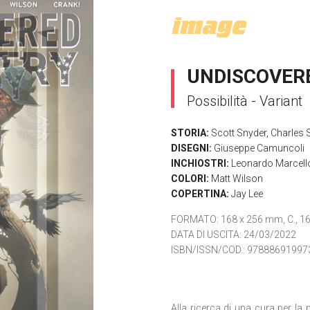
UNDISCOVERE
Possibilità - Variant
STORIA:
Scott Snyder
,
Charles 
DISEGNI:
Giuseppe Camuncoli
INCHIOSTRI:
Leonardo Marcell
COLORI:
Matt Wilson
COPERTINA:
Jay Lee
FORMATO
: 168 x 256 mm, C., 16
DATA DI USCITA
: 24/03/2022
ISBN/ISSN/COD.:
97888691997
Alla ricerca di una cura per la