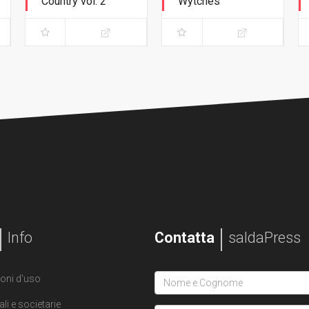
Country vol. 2
Wytches
Unità - Variant
Il segreto delle
Exclusive
streghe
Info
Contatta
saldaPress
oni d'uso
ali e societarie