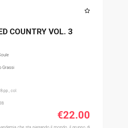
D COUNTRY VOL. 3
Soule
o Grassi
8 pp., col.
38
€22.00
 pandemia che sta piegando il mondo, il gruppo di