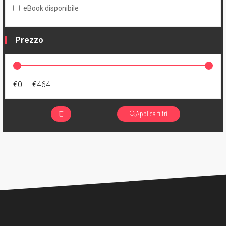
eBook disponibile
Prezzo
€0
—
€464
Applica filtri