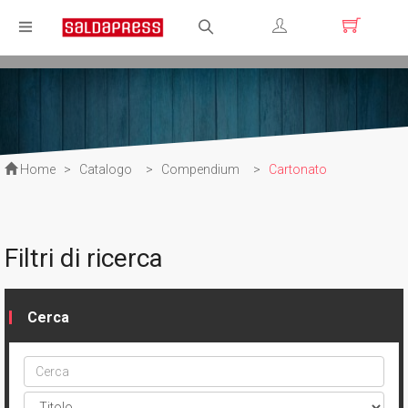
Registrati
Login
Home
>
Catalogo
>
Compendium
>
Cartonato
Filtri di ricerca
Cerca
Cerca
ptype