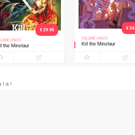
€ 34
€ 29.90
VOLUME UNICO
LUME UNICO
Kill the Minotaur
ll the Minotaur
Variant Lucca C&G 2018
 1 di 1