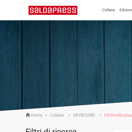
Collane
Edizion
Home
>
Collane
>
SKYBOUND
>
Kill the Minota
Filtri di ricerca