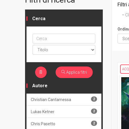
Filtri 
C
Cerca
Ordin
Cerca
ptype
ACQ
Applica filtri
Autore
2
Christian Cantamessa
2
Lukas Ketner
2
Chris Pasetto