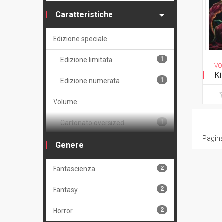
Caratteristiche
Edizione speciale
1
Edizione limitata
VO
Ki
1
Edizione numerata
Volume
1
Cartonato oversized
Pagina
1
Cartonato oversized variant
Genere
numerato
2
Fantascienza
2
Volume unico
2
Fantasy
2
Horror