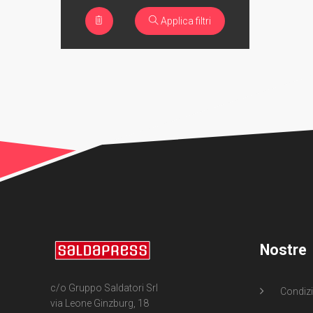
Applica filtri
Nostre
c/o Gruppo Saldatori Srl
Condizi
via Leone Ginzburg, 18