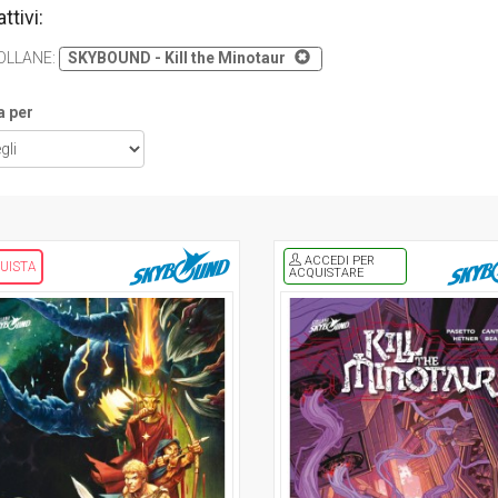
attivi:
OLLANE
:
SKYBOUND - Kill the Minotaur
a per
ACCEDI PER
UISTA
ACQUISTARE