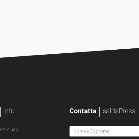
Info
Contatta
saldaPress
oni d'uso