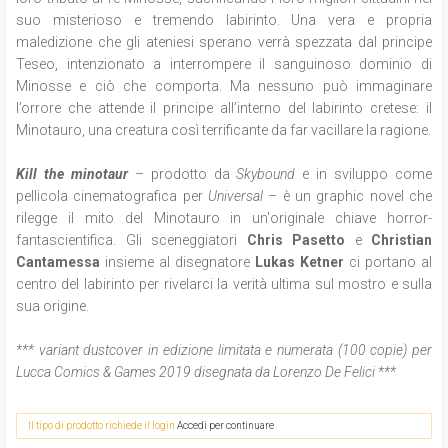
suo misterioso e tremendo labirinto. Una vera e propria
maledizione che gli ateniesi sperano verrà spezzata dal principe
Teseo, intenzionato a interrompere il sanguinoso dominio di
Minosse e ciò che comporta. Ma nessuno può immaginare
l’orrore che attende il principe all’interno del labirinto cretese: il
Minotauro, una creatura così terrificante da far vacillare la ragione.
Kill the minotaur
– prodotto da
Skybound
e in sviluppo come
pellicola cinematografica per
Universal
– è un graphic novel che
rilegge il mito del Minotauro in un'originale chiave horror-
fantascientifica. Gli sceneggiatori
Chris Pasetto
e
Christian
Cantamessa
insieme al disegnatore
Lukas Ketner
ci portano al
centro del labirinto per rivelarci la verità ultima sul mostro e sulla
sua origine.
*** variant dustcover in edizione limitata e numerata (100 copie) per
Lucca Comics & Games 2019 disegnata da Lorenzo De Felici ***
Il tipo di prodotto richiede il login
Accedi per continuare