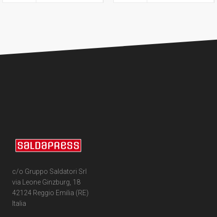
c/o Gruppo Saldatori Srl
via Leone Ginzburg, 18
42124 Reggio Emilia (RE)
Italia