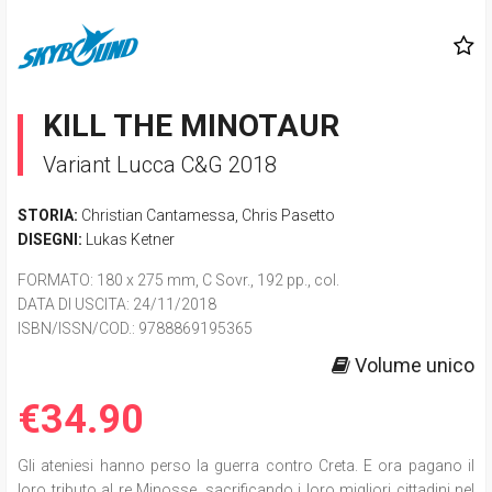
KILL THE MINOTAUR
Variant Lucca C&G 2018
STORIA:
Christian Cantamessa
,
Chris Pasetto
DISEGNI:
Lukas Ketner
FORMATO
: 180 x 275 mm, C Sovr., 192 pp., col.
DATA DI USCITA
: 24/11/2018
ISBN/ISSN/COD.:
9788869195365
Volume unico
€34.90
Gli ateniesi hanno perso la guerra contro Creta. E ora pagano il
loro tributo al re Minosse, sacrificando i loro migliori cittadini nel