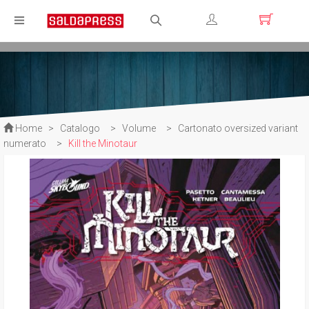
Registrati
Login
Home
>
Catalogo
>
Volume
>
Cartonato oversized variant
numerato
>
Kill the Minotaur