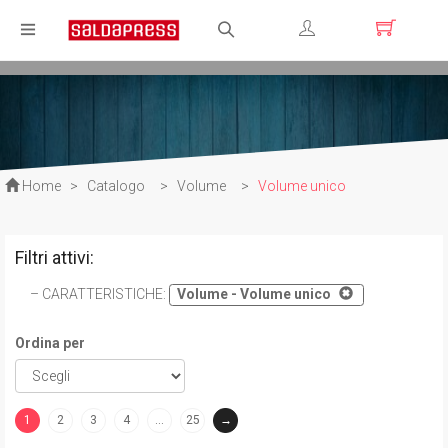
Registrati
Login
Home
>
Catalogo
>
Volume
>
Volume unico
Filtri attivi:
CARATTERISTICHE
:
Volume - Volume unico
Ordina per
1
2
3
4
…
25
→
(current)