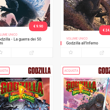
€ 9.90
€ 24
LUME UNICO
dzilla - La guerra dei 50
VOLUME UNICO
ni
Godzilla all'Inferno
UISTA
ACQUISTA