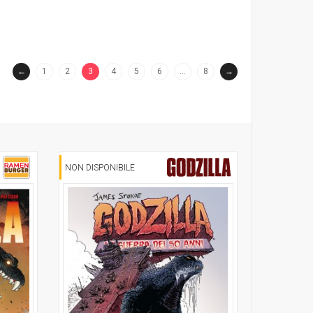
←
1
2
3
4
5
6
…
8
→
(current)
NON DISPONIBILE