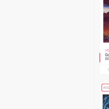
1
Buzzkill
4
Donny Cates
1
Cemetery Beach
1
Giorgio Cavazzano
1
Come una pietra
1
Benito Cereno
3
Do a Powerbomb!
1
Kyle Charles
2
Grizzlyshark
4
Howard Chaykin
VO
1
Guerra Bianca
Go
II
1
Cherish Chen
2
Heretic
Mi
5
Frank Cho
1
Il nuovo mondo
1
Sophian Cholet
1
Lake of fire
ACQ
3
Chris Chuckry
3
Nameless
1
June Chung
1
Slumber