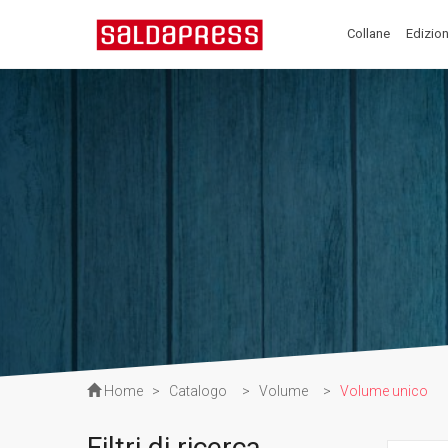
Collane
Edizion
Home
>
Catalogo
>
Volume
>
Volume unico
Filtri di ricerca