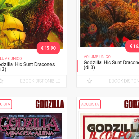
€ 16
€ 15.90
VOLUME UNICO
LUME UNICO
Godzilla: Hic Sunt Dracon
dzilla: Hic Sunt Dracones
(di 3)
i 3)
Figli dei giganti
EBOOK DISPONIBILE
EBOOK DISPON
UISTA
ACQUISTA