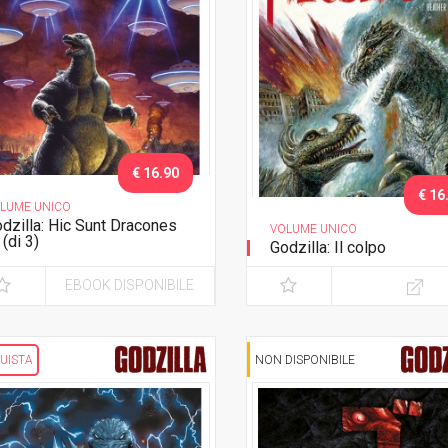
€ 16.90
€ 16
LUME UNICO
dzilla: Hic Sunt Dracones
VOLUME UNICO
I (di 3)
Godzilla: Il colpo
naccia Aliena
EBOOK DISPONIBILE
UISTA
NON DISPONIBILE