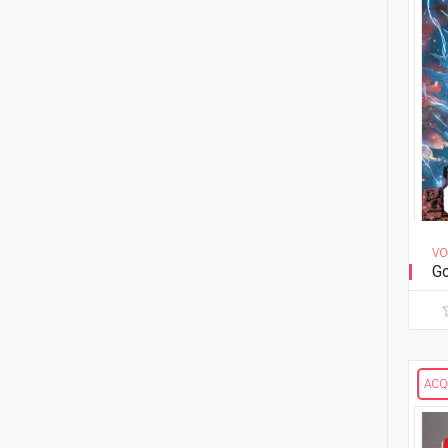
2
Gloria Ciapponi
1
Soldati perduti
2
Andrea G. Ciccarelli
13
Stray Dogs
3
Andy Clarke
1
The Ghost Fleet
2
Mirko Colak
1
The Paybacks
2
Simon Coleby
1
Wytches
2
Luca Conca
INVINCIBLE UNIVERSE
VO
2
Michael W. Conrad
Go
Spin-off
1
Alice Cooper
1
Capes
1
Olivia Cuartero-Briggs
1
Invincible presenta
ACQ
2
Dee Cunniffe
1
Science Dog
2
Simone D'Armini
1
Super Patriot