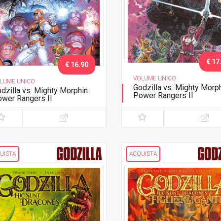
€ 17
€ 16.90
VOLUME UNICO
LUME UNICO
Godzilla vs. Mighty Morp
dzilla vs. Mighty Morphin
Power Rangers II
wer Rangers II
Variant Stokoe
UISTA
ACQUISTA