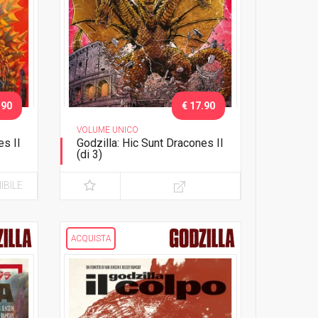
.90
€ 17.90
VOLUME UNICO
es II
Godzilla: Hic Sunt Dracones II
(di 3)
Figli dei giganti - Variant
IBILE
ACQUISTA