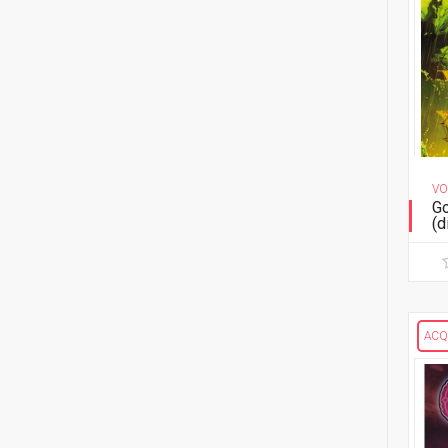
Gleba
1
Dan Burr
1
Le ragazzine stanno
1
Jacen Burrows
perdendo...
1
Tyler Burton Smith
1
Re in incognito
1
Evan Cagle
1
The Last Temptation
VO
1
Giuseppe Camuncoli
GODZILLA
Go
(d
2
Christian Cantamessa
14
Edizione in volume
1
Giovanni Caputo
IMAGE COMICS
1
Vanessa Cardinali
1
Airboy
ACQ
1
Luca Casalanguida
1
Bastard Samurai
1
Joe Casey
1
Big Girls
1
Clark Castillo