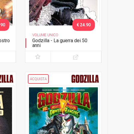
.90
€ 24.90
VOLUME UNICO
ostro
Godzilla - La guerra dei 50
anni
ACQUISTA