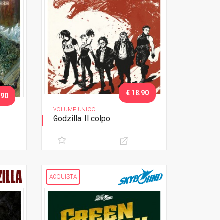
€ 18.90
.90
VOLUME UNICO
Godzilla: Il colpo
Variant
ACQUISTA