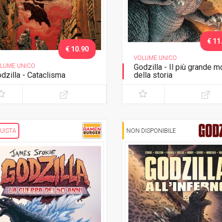
€ 11
€ 10.90
VOLUME UNICO
LUME UNICO
Godzilla - Il più grande m
dzilla - Cataclisma
della storia
UISTA
NON DISPONIBILE