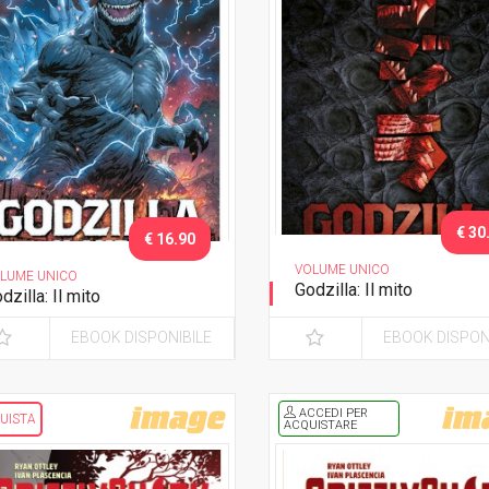
€ 30
€ 16.90
VOLUME UNICO
LUME UNICO
Godzilla: Il mito
dzilla: Il mito
Variant Deluxe
EBOOK DISPONIBILE
EBOOK DISPON
ACCEDI PER
UISTA
ACQUISTARE