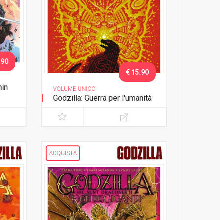
.90
€ 15.90
hin
VOLUME UNICO
Godzilla: Guerra per l'umanità
ACQUISTA