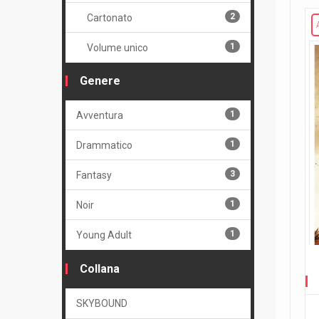
2
Cartonato
1
Volume unico
Genere
1
Avventura
1
Drammatico
3
Fantasy
1
Noir
1
Young Adult
Collana
SKYBOUND