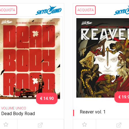
ACQUISTA
ACQUISTA
€ 19.
€ 14.90
VOLUME UNICO
Reaver vol. 1
Dead Body Road
Sei guerrieri per un inferno