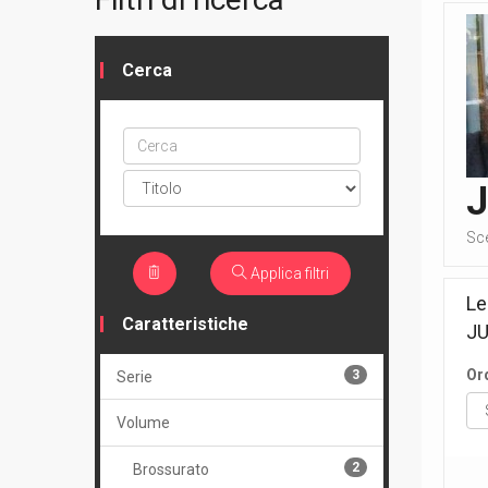
Cerca
Cerca
ptype
Sc
Applica filtri
Le
Caratteristiche
J
Or
3
Serie
Volume
2
Brossurato