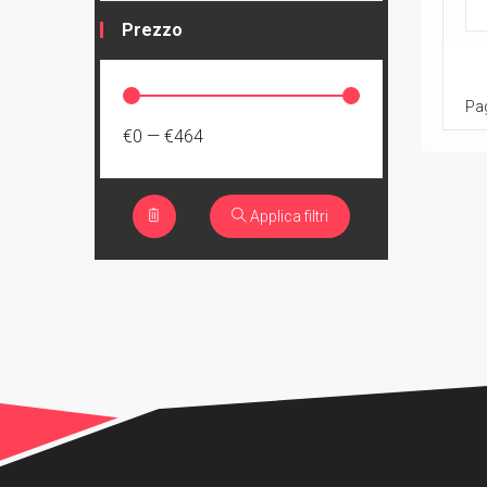
Prezzo
Pag
€0
—
€464
Applica filtri