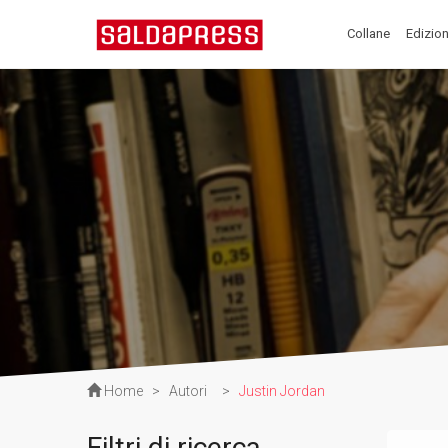
Collane
Edizion
Home
>
Autori
>
Justin Jordan
Filtri di ricerca