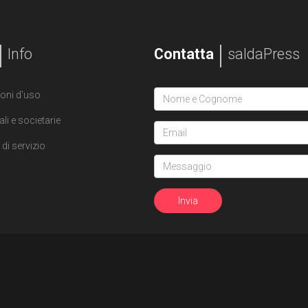
Info
Contatta
saldaPress
oni d'uso
ali e societarie
di servizio