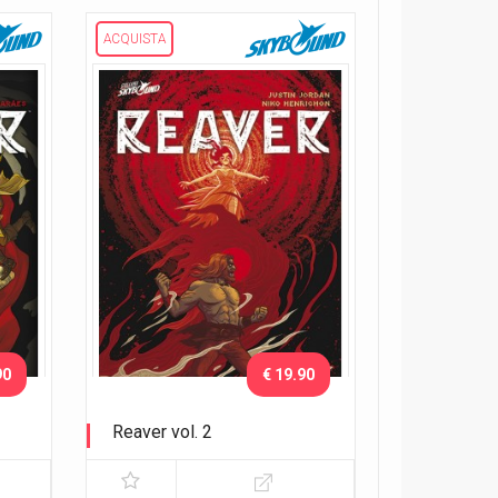
ACQUISTA
90
€ 19.90
Reaver vol. 2
Ai confini del mondo