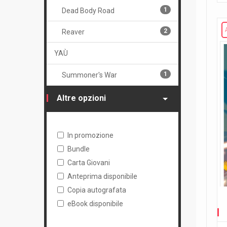
1
Dead Body Road
2
Reaver
YAÙ
1
Summoner's War
Altre opzioni
In promozione
Bundle
Carta Giovani
Anteprima disponibile
Copia autografata
eBook disponibile