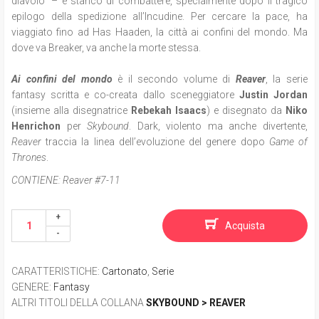
diavolo” – è stanco di combattere, specialmente dopo il tragico
epilogo della spedizione all’Incudine. Per cercare la pace, ha
viaggiato fino ad Has Haaden, la città ai confini del mondo. Ma
dove va Breaker, va anche la morte
stessa.
Ai confini del mondo
è il secondo volume di
Reaver
, la serie
fantasy scritta e co-creata dallo sceneggiatore
Justin Jordan
(insieme alla disegnatrice
Rebekah Isaacs
) e disegnato da
Niko
Henrichon
per
Skybound
. Dark, violento ma anche divertente,
Reaver
traccia la linea dell’evoluzione del genere dopo
Game of
Thrones
.
CONTIENE:
Reaver #7-11
Acquista
CARATTERISTICHE
:
Cartonato
,
Serie
GENERE
:
Fantasy
ALTRI TITOLI DELLA COLLANA
SKYBOUND > REAVER