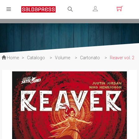
Registrati
Login
Home
>
Catalogo
>
Volume
>
Cartonato
>
Reaver vol. 2