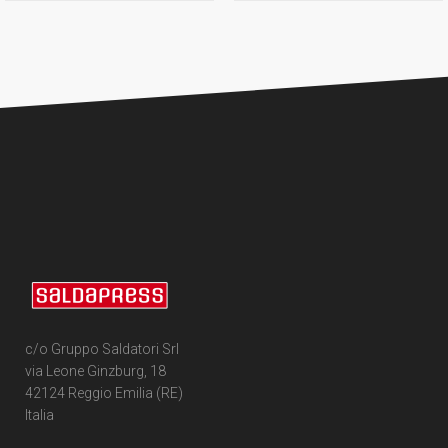
c/o Gruppo Saldatori Srl
via Leone Ginzburg, 18
42124 Reggio Emilia (RE)
Italia