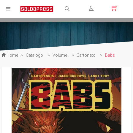
Registrati
Login
Home
>
Catalogo
>
Volume
>
Cartonato
>
Babs