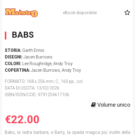
eBook disponibile
BABS
STORIA:
Garth Ennis
DISEGNI:
Jacen Burrows
COLORI:
Lee Roughridge
,
Andy Troy
COPERTINA:
Jacen Burrows
,
Andy Troy
FORMATO
: 168 x 256 mm, C., 160 pp., col.
DATA DI USCITA
: 13/02/2026
ISBN/ISSN/COD.:
9791254617106
Volume unico
€22.00
Babs, la ladra barbara, e Barry, la spada magica più inutile della