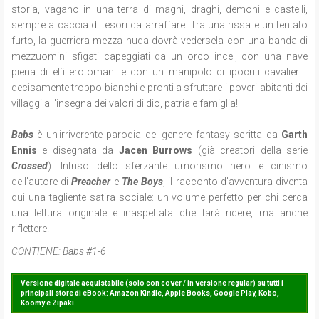
storia, vagano in una terra di maghi, draghi, demoni e castelli,
sempre a caccia di tesori da arraffare. Tra una rissa e un tentato
furto, la guerriera mezza nuda dovrà vedersela con una banda di
mezzuomini sfigati capeggiati da un orco incel, con una nave
piena di elfi erotomani e con un manipolo di ipocriti cavalieri…
decisamente troppo bianchi e pronti a sfruttare i poveri abitanti dei
villaggi all'insegna dei valori di dio, patria e famiglia!
Babs
è un'irriverente parodia del genere fantasy scritta da
Garth
Ennis
e disegnata da
Jacen Burrows
(già creatori della serie
Crossed
). Intriso dello sferzante umorismo nero e cinismo
dell'autore di
Preacher
e
The Boys
, il racconto d'avventura diventa
qui una tagliente satira sociale: un volume perfetto per chi cerca
una lettura originale e inaspettata che farà ridere, ma anche
riflettere.
CONTIENE:
Babs #1-6
Versione digitale acquistabile (solo con cover / in versione regular) su tutti i
principali store di eBook: Amazon Kindle, Apple Books, Google Play, Kobo,
Koomy e Zipaki.