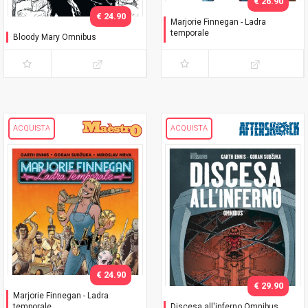
€ 26.90
€ 24.90
Marjorie Finnegan - Ladra
temporale
Bloody Mary Omnibus
Variant
ACQUISTA
ACQUISTA
€ 24.90
€ 29.90
Marjorie Finnegan - Ladra
temporale
Discesa all'inferno Omnibus