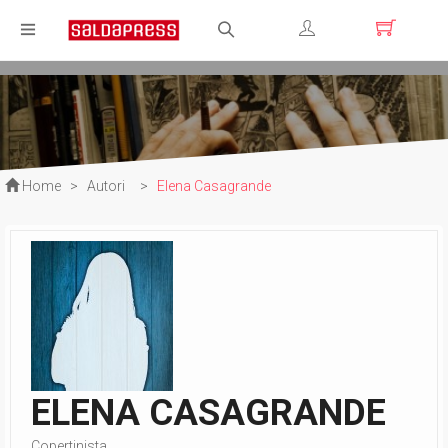
Registrati
Login
Home
>
Autori
>
Elena Casagrande
ELENA CASAGRANDE
Copertinista