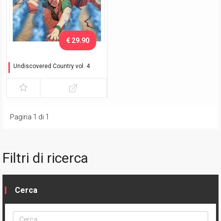
€ 29.90
Undiscovered Country vol. 4
Disunità - Variant Exclusive
Pagina 1 di 1
Filtri di ricerca
Cerca
Cerca
ptype