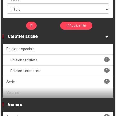
Applica filtri
Caratteristiche
Edizione speciale
1
Edizione limitata
1
Edizione numerata
1
Serie
Volume
1
Cartonato variant numerato
Genere