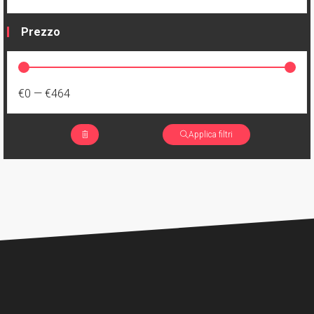
Prezzo
€0
—
€464
Applica filtri