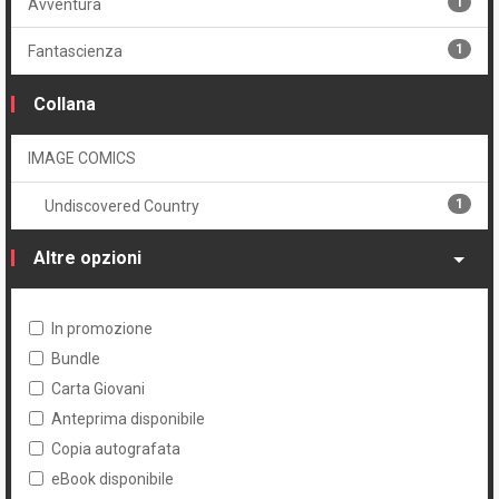
1
Avventura
1
Fantascienza
Collana
IMAGE COMICS
1
Undiscovered Country
Altre opzioni
In promozione
Bundle
Carta Giovani
Anteprima disponibile
Copia autografata
eBook disponibile