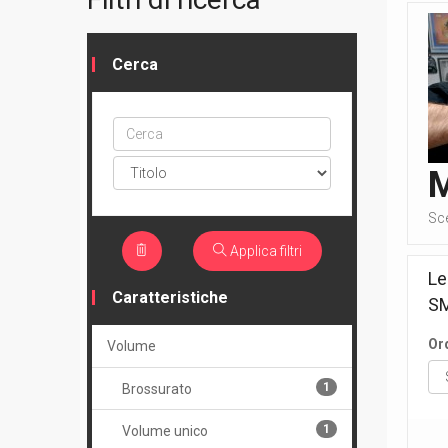
Cerca
Cerca
ptype
Sc
Applica filtri
Le
Caratteristiche
S
Or
Volume
1
Brossurato
1
Volume unico