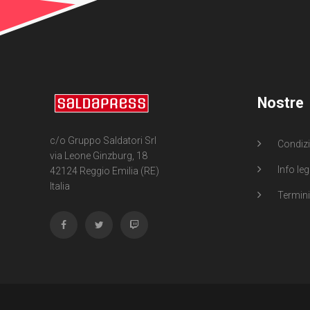
Nostre
c/o Gruppo Saldatori Srl
Condizi
via Leone Ginzburg, 18
Info leg
42124 Reggio Emilia (RE)
Italia
Termini 