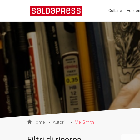
Collane
Edizion
Home
>
Autori
>
Mel Smith
Filtri di ricerca