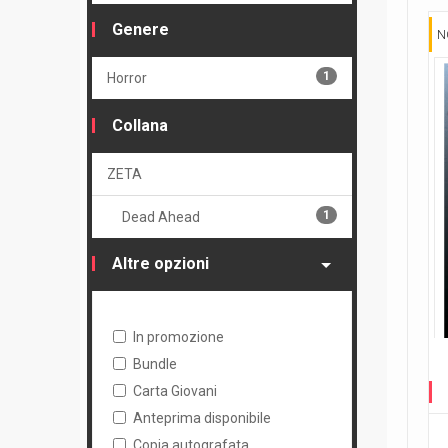
Genere
N
1
Horror
Collana
ZETA
1
Dead Ahead
Altre opzioni
In promozione
Bundle
Carta Giovani
Anteprima disponibile
Copia autografata