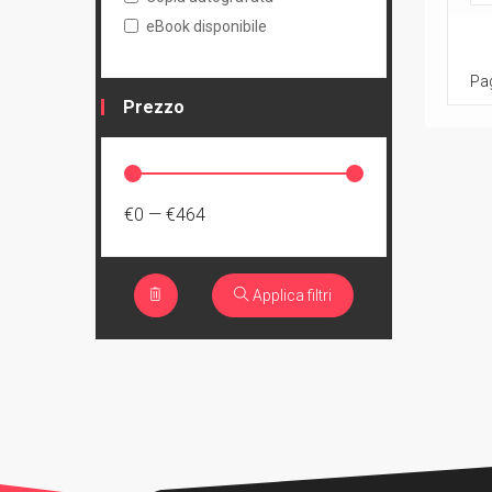
eBook disponibile
Pag
Prezzo
€0
—
€464
Applica filtri