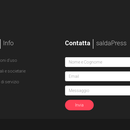
Info
Contatta
saldaPress
oni d'uso
ali e societarie
di servizio