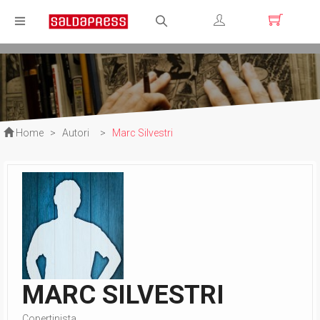
Registrati
Login
Home
>
Autori
>
Marc Silvestri
MARC SILVESTRI
Copertinista