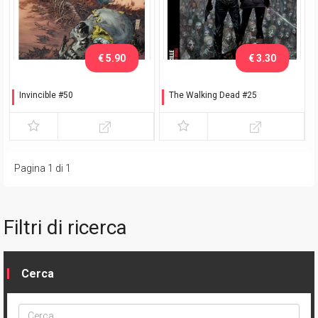
€ 5.90
€ 3.30
Invincible #50
The Walking Dead #25
Variant Silvestri
Lucille - Variant Silvestri
(comiXrevolution)
Pagina 1 di 1
Filtri di ricerca
Cerca
Cerca
ptype