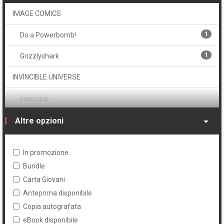
1
Mike Spicer
1
Noir
IMAGE COMICS
1
Cory Walker
1
Per adulti
1
Do a Powerbomb!
1
Supereroi
1
Grizzlyshark
1
Thriller
INVINCIBLE UNIVERSE
Invincible
1
Altre opzioni
Edizione Omnibus
MAÈSTRO
In promozione
1
The Divided States of Hysteria
Bundle
Carta Giovani
SKYBOUND
Anteprima disponibile
1
Kill the Minotaur
Copia autografata
eBook disponibile