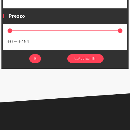
1
Slots
Prezzo
€0
—
€464
Applica filtri