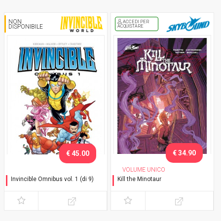
NON
ACCEDI PER
DISPONIBILE
ACQUISTARE
€ 34.90
€ 45.00
VOLUME UNICO
Invincible Omnibus vol. 1 (di 9)
Kill the Minotaur
Variant
Variant Lucca C&G 2018