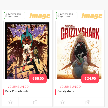
ACCEDI PER
ACCEDI PER
ACQUISTARE
ACQUISTARE
€ 50.00
€ 24.90
VOLUME UNICO
VOLUME UNICO
Do a Powerbomb!
Grizzlyshark
Variant Exclusive
Variant