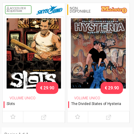
NON
ACCEDI PER
DISPONIBILE
ACQUISTARE
€ 29.90
€ 29.90
VOLUME UNICO
VOLUME UNICO
Slots
The Divided States of Hysteria
Variant con sovracoperta
Variant Exclusive Lucca
2023