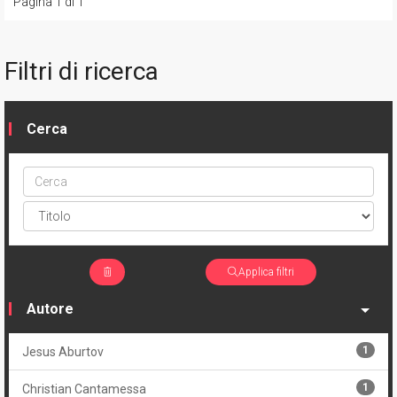
Pagina 1 di 1
Filtri di ricerca
Cerca
Cerca
ptype
Applica filtri
Autore
1
Jesus Aburtov
1
Christian Cantamessa