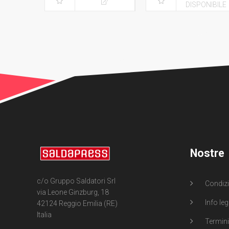
DISPONIBILE
Nostre
c/o Gruppo Saldatori Srl
Condizi
via Leone Ginzburg, 18
Info leg
42124 Reggio Emilia (RE)
Italia
Termini 