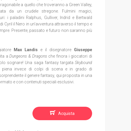
ragonabile a quello che troveranno a Green Valley,
ata da un crudele stregone. Fulmini magici,
ri: i paladini Ralphus, Gulliver, Indrid e Bertwald
 Cyril il Nero in un’avventura attraverso il tempo e
empre. Presente, passato e futuro non saranno più
iatore
Max Landis
e il disegnatore
Giuseppe
tita a
Dungeons & Dragons
che finora i giocatori di
olo sognare! Una saga fantasy targata
Skybound
piena invece di colpi di scena e in grado di
sorprendente il genere fantasy, qui proposta in una
ormato e con contenuti speciali esclusivi.
Acquista