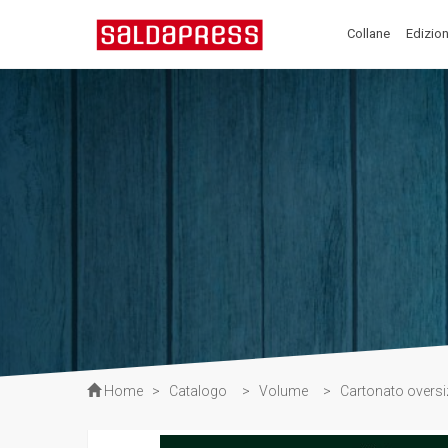
Collane
Edizion
Home
>
Catalogo
>
Volume
>
Cartonato oversi