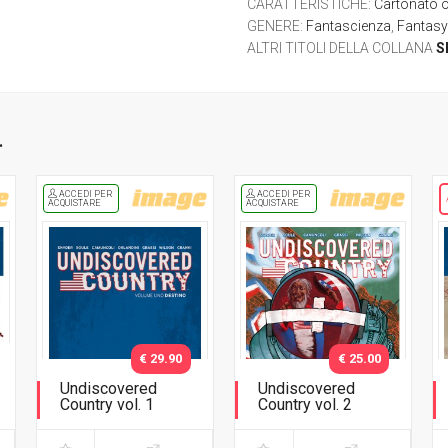
CARATTERISTICHE
:
Cartonato 
GENERE
:
Fantascienza
,
Fantas
ALTRI TITOLI DELLA COLLANA
S
.
ACCEDI PER
ACCEDI PER
ACQUISTARE
ACQUISTARE
€ 29.90
€ 25.00
Undiscovered
Undiscovered
Country vol. 1
Country vol. 2
Destino - Variant
Unità - Variant
Exclusive con
Exclusive