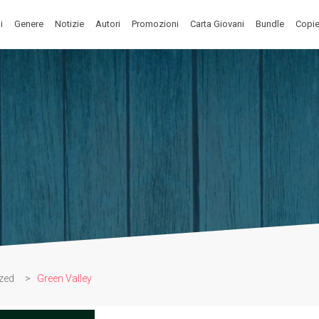
i
Genere
Notizie
Autori
Promozioni
Carta Giovani
Bundle
Copie
zed
>
Green Valley