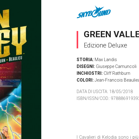
GREEN VALL
Edizione Deluxe
STORIA:
Max Landis
DISEGNI:
Giuseppe Camuncoli
INCHIOSTRI:
Cliff Rathburn
COLORI:
Jean-Francois Beaulie
DATA DI USCITA
: 18/05/2018
ISBN/ISSN/COD.:
97888691939
I Cavalieri di Kelodia sono i p