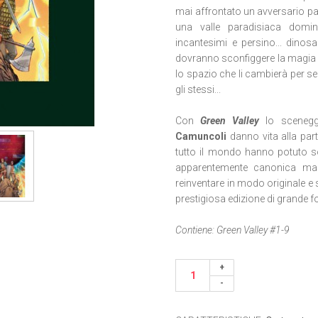
mai affrontato un avversario pa
una valle paradisiaca domin
incantesimi e persino... dinosau
dovranno sconfiggere la magia di
lo spazio che li cambierà per s
gli stessi...
Con
Green Valley
lo scenegg
Camuncoli
danno vita alla par
tutto il mondo hanno potuto s
apparentemente canonica ma 
reinventare in modo originale e 
prestigiosa edizione di grande f
Contiene: Green Valley #1-9