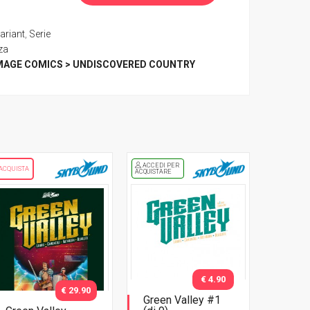
ariant
,
Serie
za
MAGE COMICS > UNDISCOVERED COUNTRY
ACCEDI PER
ACQUISTA
ACQUISTARE
€ 4.90
€ 29.90
Green Valley #1