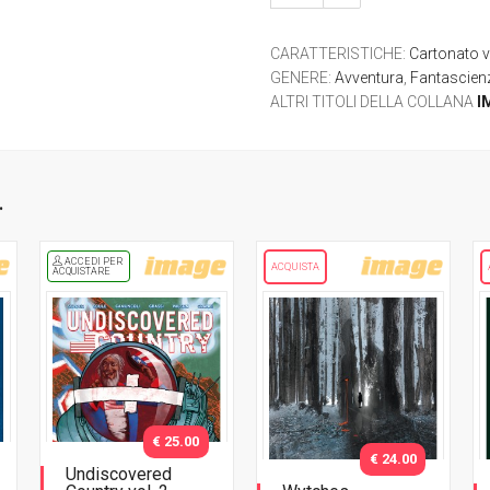
CARATTERISTICHE
:
Cartonato v
GENERE
:
Avventura
,
Fantascien
ALTRI TITOLI DELLA COLLANA
I
.
ACCEDI PER
ACQUISTA
ACQUISTARE
€ 25.00
€ 24.00
Undiscovered