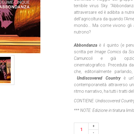
terribile virus Sky. “Abbonda
attraversare ed è adibita a nutrire
dell’agricoltura da quando l’Amer
mondo... Ma come vivono gli a
nutrono?
Abbondanza
è il quinto (e pe
scritta per
Image Comics
da
Sc
Camuncoli
e già opziona
cinematografico. Preceduta da
che, editorialmente parlando
Undiscovered Country
è un'e
contemporaneità attraverso un
ritmo narrativo, ha tutti i tratt
CONTIENE:
Undiscovered Countr
*** NOTE:
Edizione in tiratura lim