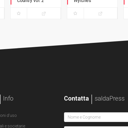
Country vol. 2
Wytches
Unità - Variant
Il segreto delle
Exclusive
streghe
Info
Contatta
saldaPress
oni d'uso
ali e societarie