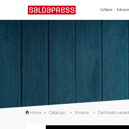
Collane
Edizion
Home
>
Catalogo
>
Volume
>
Cartonato varian