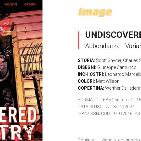
UNDISCOVERE
Abbondanza - Varia
STORIA:
Scott Snyder
,
Charles 
DISEGNI:
Giuseppe Camuncoli
INCHIOSTRI:
Leonardo Marcell
COLORI:
Matt Wilson
COPERTINA:
Werther Dell'edera
FORMATO
: 168 x 256 mm, C., 16
DATA DI USCITA
: 13/12/2024
ISBN/ISSN/COD.:
97912546143
Continua il viaggio del gruppo 