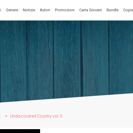
i
Genere
Notizie
Autori
Promozioni
Carta Giovani
Bundle
Copie
t
>
Undiscovered Country vol. 5