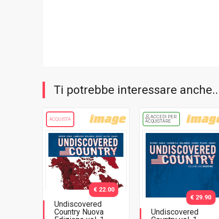
Ti potrebbe interessare anche..
ACCEDI PER
ACQUISTA
ACQUISTARE
€ 22.00
€ 29.90
Undiscovered
Country Nuova
Undiscovered