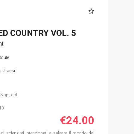
D COUNTRY VOL. 5
nt
Soule
o Grassi
8 pp., col.
10
€24.00
di scienziati intenzionati a salvare il mondo dal