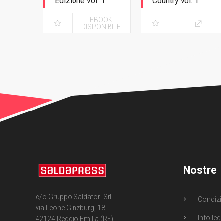
Edizione vol. 1
Country vol. 1
Destino
Destino - Variant
EBOOK
Exclusive con
DISPONIBILE
cofanetto
Nostre
c/o Gruppo Saldatori Srl
Condizi
via Leone Ginzburg, 18
Info leg
42124 Reggio Emilia (RE)