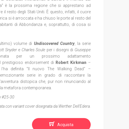
nza” è la prossima regione che si apprestano ad
 il resto degli Stati Uniti. È questo, infatti, il cuore
ica si è arroccata e ha chiuso le porte al resto del
bitanti di Abbondanza e, soprattutto, di cosa si
nultimo) volume di
Undiscovered Country
, la serie
ott Snyder
e
Charles Soule
per i disegni di
Giuseppe
ta per un prossimo adattamento
l prestigioso endorsement di
Robert Kirkman
–
, l'ha definita “Il nuovo The Walking Dead” –
mozionante serie in grado di raccontare la
'avventura distopica che, pur non rinunciando al
i della metafora contemporanea.
y #25-30
itata con variant cover disegnata da Werther Dell'Edera.
Acquista