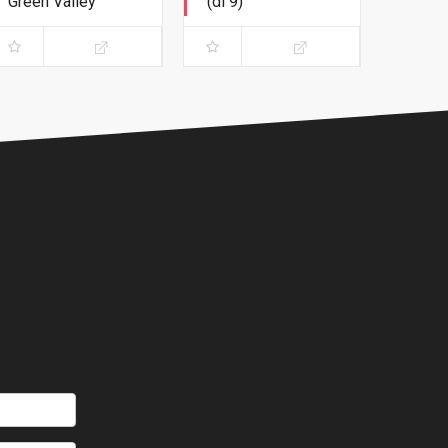
Green Valley
(di 9)
Edizione Deluxe
Variant white cover