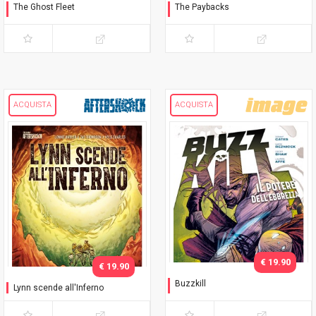
The Ghost Fleet
The Paybacks
Il convoglio fantasma
Eroi in debito
ACQUISTA
ACQUISTA
€ 19.90
€ 19.90
Buzzkill
Lynn scende all'Inferno
Il potere dell'ebbrezza