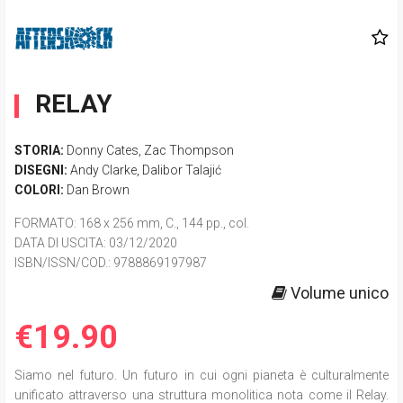
RELAY
STORIA:
Donny Cates
,
Zac Thompson
DISEGNI:
Andy Clarke
,
Dalibor Talajić
COLORI:
Dan Brown
FORMATO
: 168 x 256 mm, C., 144 pp., col.
DATA DI USCITA
: 03/12/2020
ISBN/ISSN/COD.:
9788869197987
Volume unico
€19.90
Siamo nel futuro. Un futuro in cui ogni pianeta è culturalmente
unificato attraverso una struttura monolitica nota come il Relay.