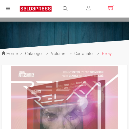
Registrati
Login
Home
>
Catalogo
>
Volume
>
Cartonato
>
Relay