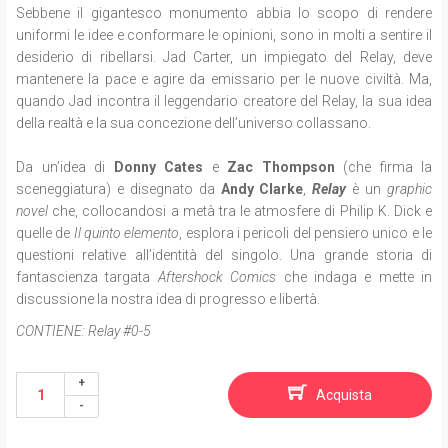
Sebbene il gigantesco monumento abbia lo scopo di rendere
uniformi le idee e conformare le opinioni, sono in molti a sentire il
desiderio di ribellarsi. Jad Carter, un impiegato del Relay, deve
mantenere la pace e agire da emissario per le nuove civiltà. Ma,
quando Jad incontra il leggendario creatore del Relay, la sua idea
della realtà e la sua concezione dell’universo collassano.
Da un’idea di
Donny Cates
e
Zac Thompson
(che firma la
sceneggiatura) e disegnato da
Andy Clarke
,
Relay
è un
graphic
novel
che, collocandosi a metà tra le atmosfere di Philip K. Dick e
quelle de
Il quinto elemento
, esplora i pericoli del pensiero unico e le
questioni relative all’identità del singolo. Una grande storia di
fantascienza targata
Aftershock Comics
che indaga e mette in
discussione la nostra idea di progresso e libertà.
CONTIENE:
Relay #0-5
Acquista