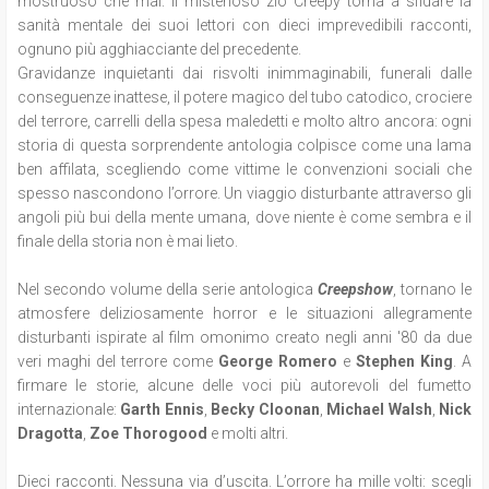
mostruoso che mai. Il misterioso zio Creepy torna a sfidare la
sanità mentale dei suoi lettori con dieci imprevedibili racconti,
ognuno più agghiacciante del precedente.
Gravidanze inquietanti dai risvolti inimmaginabili, funerali dalle
conseguenze inattese, il potere magico del tubo catodico, crociere
del terrore, carrelli della spesa maledetti e molto altro ancora: ogni
storia di questa sorprendente antologia colpisce come una lama
ben affilata, scegliendo come vittime le convenzioni sociali che
spesso nascondono l’orrore. Un viaggio disturbante attraverso gli
angoli più bui della mente umana, dove niente è come sembra e il
finale della storia non è mai lieto.
Nel secondo volume della serie antologica
Creepshow
, tornano le
atmosfere deliziosamente horror e le situazioni allegramente
disturbanti ispirate al film omonimo creato negli anni '80 da due
veri maghi del terrore come
George Romero
e
Stephen King
. A
firmare le storie, alcune delle voci più autorevoli del fumetto
internazionale:
Garth Ennis
,
Becky Cloonan
,
Michael Walsh
,
Nick
Dragotta
,
Zoe Thorogood
e molti altri.
Dieci racconti. Nessuna via d’uscita. L’orrore ha mille volti: scegli