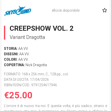
eBook disponibile
CREEPSHOW VOL. 2
Variant Dragotta
STORIA:
AA.VV.
DISEGNI:
AA.VV.
COLORI:
AA.VV.
COPERTINA:
Nick Dragotta
FORMATO
: 168 x 256 mm, C., 128 pp., col.
DATA DI USCITA
: 17/04/2026
ISBN/ISSN/COD.:
9791254617946
€25.00
L’orrore è di nuovo tra noi. E questa volta, è più sadico, strano e