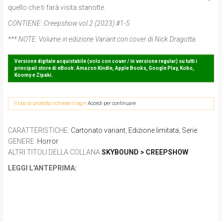
quello che ti farà visita stanotte.
CONTIENE:
Creepshow vol.2 (2023) #1-5
*** NOTE:
Volume in edizione Variant con cover di Nick Dragotta.
Versione digitale acquistabile (solo con cover / in versione regular) su tutti i
principali store di eBook: Amazon Kindle, Apple Books, Google Play, Kobo,
Koomy e Zipaki.
Il tipo di prodotto richiede il login
Accedi per continuare
CARATTERISTICHE
:
Cartonato variant
,
Edizione limitata
,
Serie
GENERE
:
Horror
ALTRI TITOLI DELLA COLLANA
SKYBOUND > CREEPSHOW
LEGGI L'ANTEPRIMA: