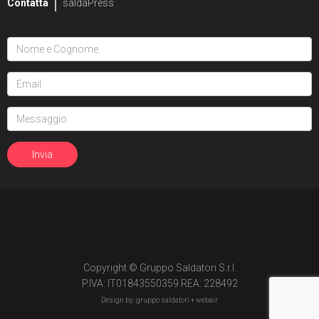
Contatta
saldaPress
Copyright © Gruppo Saldatori S.r.l.
P.IVA: IT01843550359 REA: 228492
Design by: gruppo saldatori +
webair