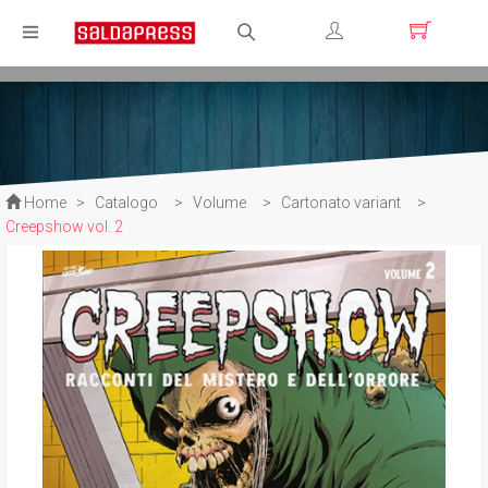
Registrati
Login
Home
>
Catalogo
>
Volume
>
Cartonato variant
>
Creepshow vol. 2