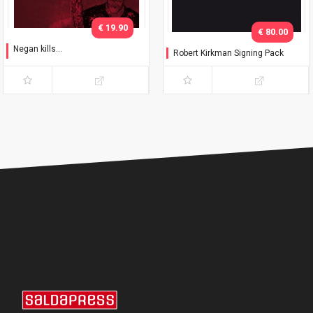
€ 19.90
€ 80.00
Negan kills...
Robert Kirkman Signing Pack
Collector's Pack