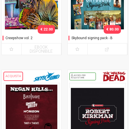
€ 22.00
€ 80.00
Creepshow vol. 2
Skybound signing pack - B
EBOOK
DISPONIBILE
ACCEDI PER
ACQUISTA
ACQUISTARE