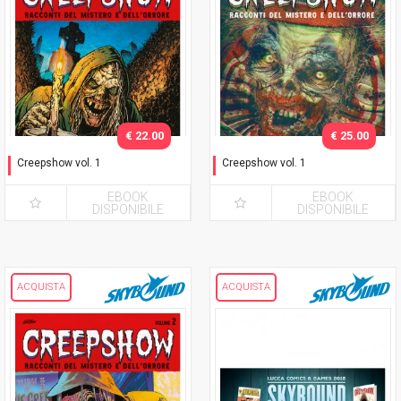
€ 22.00
€ 25.00
Creepshow vol. 1
Creepshow vol. 1
Nuova Edizione
Nuova Edizione - Variant
Giang
EBOOK
EBOOK
DISPONIBILE
DISPONIBILE
ACQUISTA
ACQUISTA