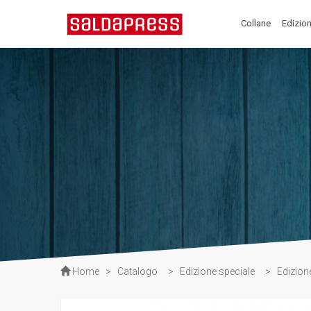
Collane
Edizion
Home
>
Catalogo
>
Edizione speciale
>
Edizion