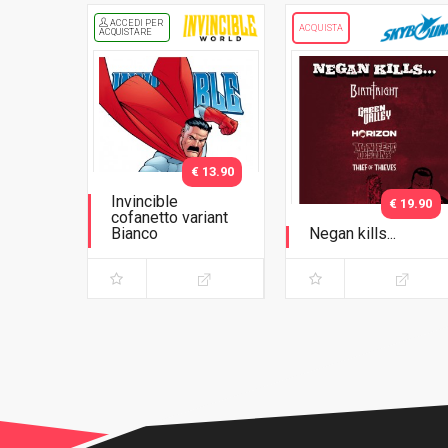
ACCEDI PER
ACQUISTA
ACQUISTARE
€ 13.90
Invincible
€ 19.90
cofanetto variant
Bianco
Negan kills...
Cofanetto Bianco -
Collector's Pack
con variant