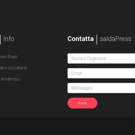
Info
Contatta
saldaPress
oni d'uso
ali e societarie
di servizio