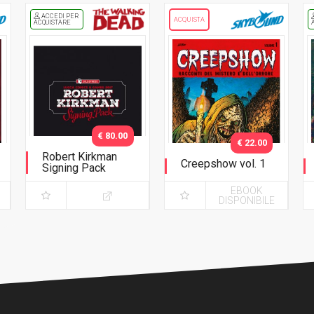
ACCEDI PER
ACQUISTA
ACQUISTARE
€ 80.00
€ 22.00
Robert Kirkman
Creepshow vol. 1
Signing Pack
Nuova Edizione
EBOOK
DISPONIBILE