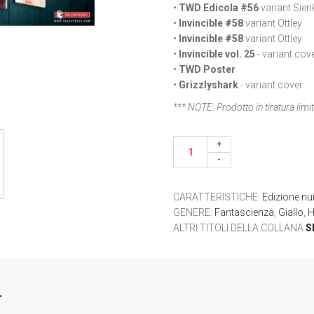
•
TWD Edicola #56
variant Sien
•
Invincible #58
variant Ottley
•
Invincible #58
variant Ottley
•
Invincible vol. 25
- variant cov
•
TWD Poster
•
Grizzlyshark
- variant cover
*** NOTE:
Prodotto in tiratura lim
CARATTERISTICHE
:
Edizione n
GENERE
:
Fantascienza
,
Giallo
,
H
ALTRI TITOLI DELLA COLLANA
S
.