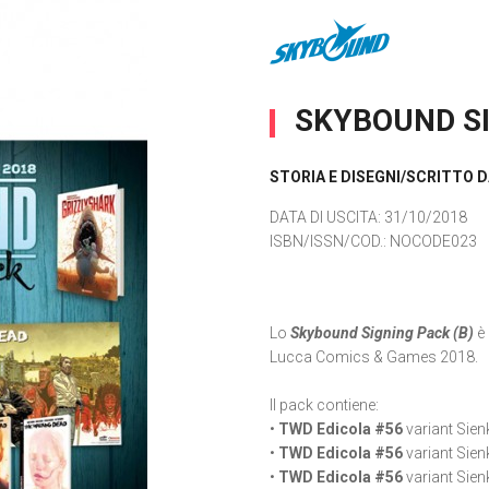
SKYBOUND SI
STORIA E DISEGNI/SCRITTO D
DATA DI USCITA
: 31/10/2018
ISBN/ISSN/COD.:
NOCODE023
Lo
Skybound Signing Pack (B)
è 
Lucca Comics & Games 2018.
Il pack contiene:
•
TWD Edicola #56
variant Sien
•
TWD Edicola #56
variant Sie
•
TWD Edicola #56
variant Sien