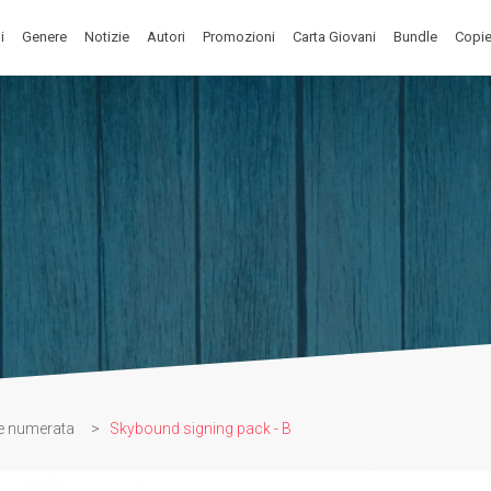
i
Genere
Notizie
Autori
Promozioni
Carta Giovani
Bundle
Copie
e numerata
>
Skybound signing pack - B