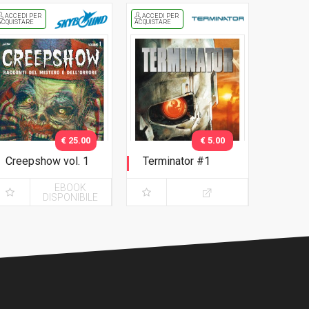
ACCEDI PER
ACCEDI PER
ACQUISTARE
ACQUISTARE
€ 25.00
€ 5.00
Creepshow vol. 1
Terminator #1
Nuova Edizione -
Variant metallizzata
EBOOK
Variant Giang
DISPONIBILE