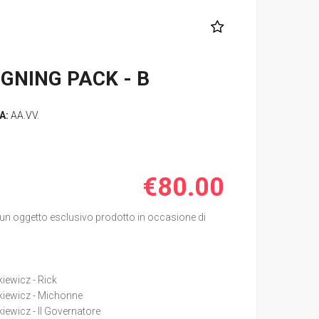
GNING PACK - B
A:
AA.VV.
€80.00
un oggetto esclusivo prodotto in occasione di
kiewicz - Rick
nkiewicz - Michonne
kiewicz - Il Governatore