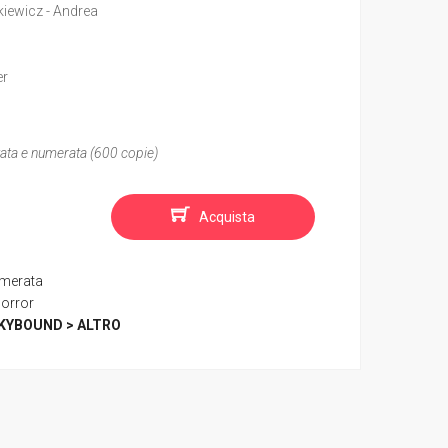
kiewicz - Andrea
er
itata e numerata (600 copie)
Acquista
umerata
orror
KYBOUND > ALTRO