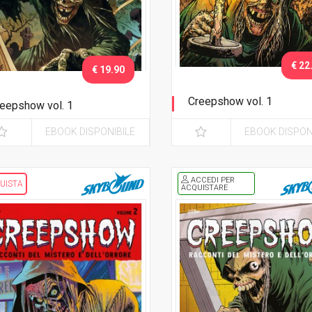
€ 22
€ 19.90
Creepshow vol. 1
eepshow vol. 1
Nuova Edizione
EBOOK DISPONIBILE
EBOOK DISPON
ACCEDI PER
UISTA
ACQUISTARE