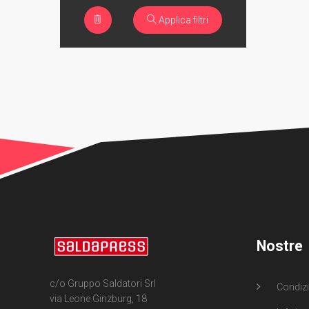
Applica filtri
Nostre
c/o Gruppo Saldatori Srl
Condizi
via Leone Ginzburg, 18