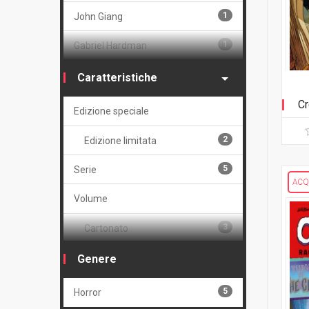
1
John Giang
1
Gabriel Hardman
1
Guillem March
Caratteristiche
Cr
Edizione speciale
2
Edizione limitata
5
Serie
ACQ
Volume
3
Cartonato
2
Cartonato variant
Genere
5
Horror