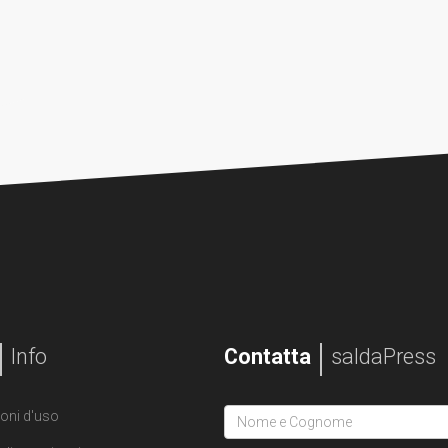
Info
Contatta
saldaPress
oni d'uso