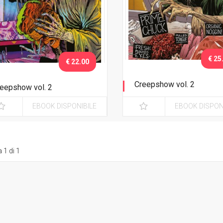
€ 25
€ 22.00
Creepshow vol. 2
eepshow vol. 2
Variant Dragotta
EBOOK DISPONIBILE
EBOOK DISPON
 1 di 1