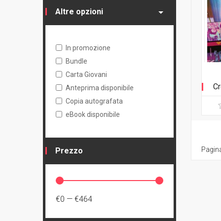
Altre opzioni
In promozione
Bundle
Carta Giovani
Cr
Anteprima disponibile
Copia autografata
eBook disponibile
Pagina
Prezzo
€0
—
€464