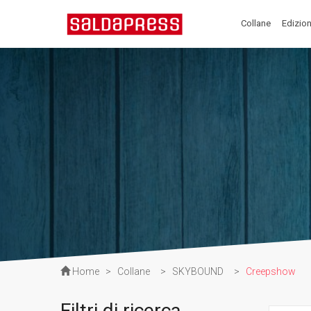
Collane
Edizion
Home
>
Collane
>
SKYBOUND
>
Creepshow
Filtri di ricerca