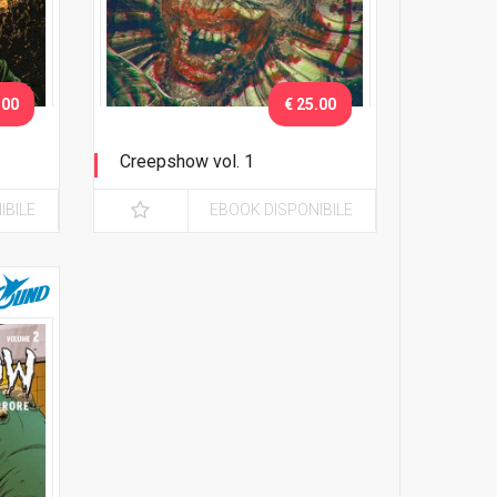
.00
€ 25.00
Creepshow vol. 1
Nuova Edizione - Variant Giang
IBILE
EBOOK DISPONIBILE