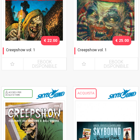
€ 22.00
€ 25.00
Creepshow vol. 1
Creepshow vol. 1
Nuova Edizione
Nuova Edizione - Variant
Giang
EBOOK
EBOOK
DISPONIBILE
DISPONIBILE
ACCEDI PER
ACQUISTA
ACQUISTARE