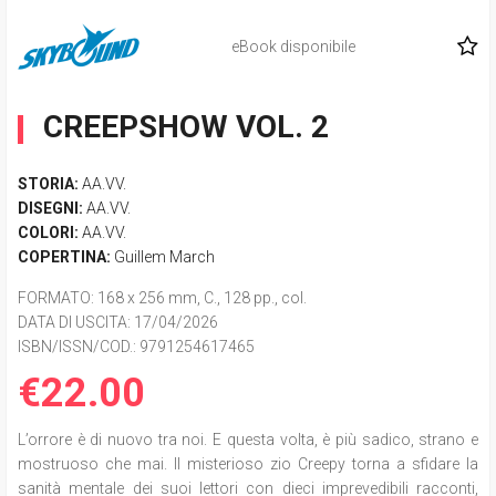
eBook disponibile
CREEPSHOW VOL. 2
STORIA:
AA.VV.
DISEGNI:
AA.VV.
COLORI:
AA.VV.
COPERTINA:
Guillem March
FORMATO
: 168 x 256 mm, C., 128 pp., col.
DATA DI USCITA
: 17/04/2026
ISBN/ISSN/COD.:
9791254617465
€22.00
L’orrore è di nuovo tra noi. E questa volta, è più sadico, strano e
mostruoso che mai. Il misterioso zio Creepy torna a sfidare la
sanità mentale dei suoi lettori con dieci imprevedibili racconti,