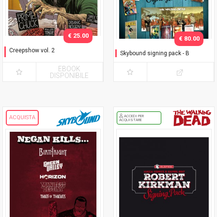
€ 25.00
€ 80.00
Creepshow vol. 2
Skybound signing pack - B
Variant Dragotta
EBOOK
DISPONIBILE
ACCEDI PER
ACQUISTA
ACQUISTARE