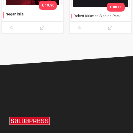
€ 19.90
€ 80.00
Negan kills...
Robert Kirkman Signing Pack
Collector's Pack