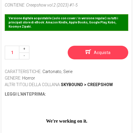
CONTIENE:
Creepshow vol.2 (2023) #1-5
Versione digitale acquistabile (solo con cover / in versione regular) su tutti i
principali store di eBook: Amazon Kindle, Apple Books, Google Play, Kobo,
Koomy e Zipaki.
Acquista
CARATTERISTICHE
:
Cartonato
,
Serie
GENERE
:
Horror
ALTRI TITOLI DELLA COLLANA
SKYBOUND > CREEPSHOW
LEGGI L'ANTEPRIMA: