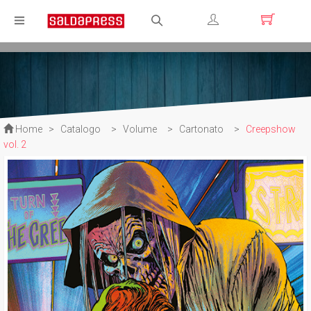
Registrati
Login
Home
>
Catalogo
>
Volume
>
Cartonato
>
Creepshow
vol. 2