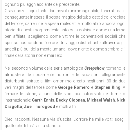
ognuno più agghiacciante del precedente.
Gravidanze inquietanti dai risvolti inimmaginabili, funerali dalle
conseguenze inattese, il potere magico del tubo catodico, crociere
del terrore, carrelli della spesa maledetti e molto altro ancora: ogni
storia di questa sorprendente antologia colpisce come una lama
ben affilata, scegliendo come vittime le convenzioni sociali che
spesso nascondono l’orrore. Un viaggio disturbante attraverso gli
angoli più bui della mente umana, dove niente è come sembra e il
finale della storia non è mai lieto.
Nel secondo volume della serie antologica
Creepshow
, tornano le
atmosfere deliziosamente horror e le situazioni allegramente
disturbanti ispirate al film omonimo creato negli anni '80 da due
veri maghi del terrore come
George Romero
e
Stephen King
. A
firmare le storie, alcune delle voci più autorevoli del fumetto
internazionale:
Garth Ennis
,
Becky Cloonan
,
Michael Walsh
,
Nick
Dragotta
,
Zoe Thorogood
e molti altri.
Dieci racconti. Nessuna via d’uscita. L’orrore ha mille volti: scegli
quello che ti farà visita stanotte.