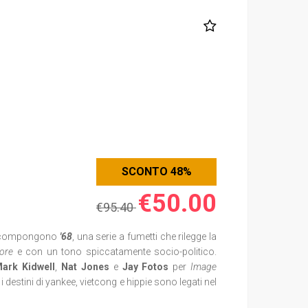
SCONTO 48%
€50.00
€95.40
he compongono
'68
,
una serie a fumetti che rilegge la
ore
e con un tono spiccatamente socio-politico.
ark Kidwell
,
Nat Jones
e
Jay Fotos
per
Image
 i destini di yankee, vietcong e hippie sono legati nel