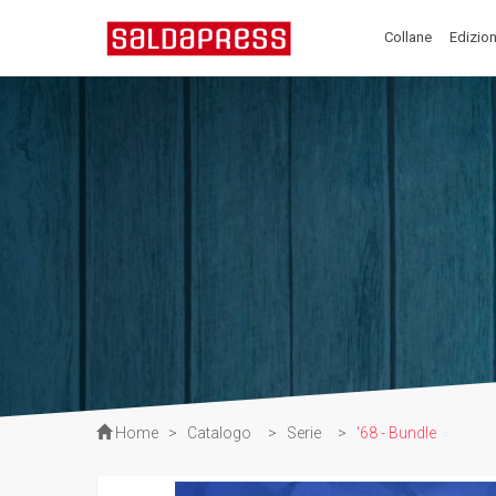
Collane
Edizion
Home
>
Catalogo
>
Serie
>
'68 - Bundle