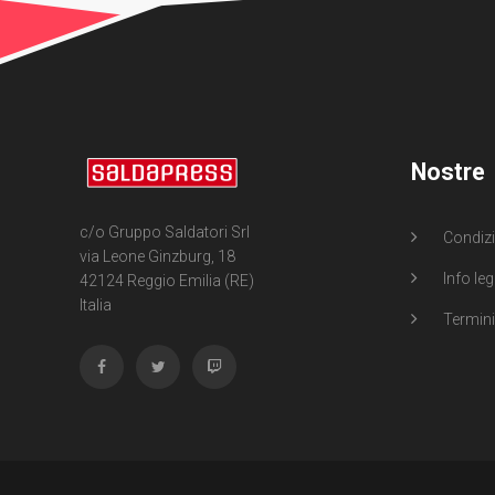
Nostre
c/o Gruppo Saldatori Srl
Condizi
via Leone Ginzburg, 18
Info leg
42124 Reggio Emilia (RE)
Italia
Termini 