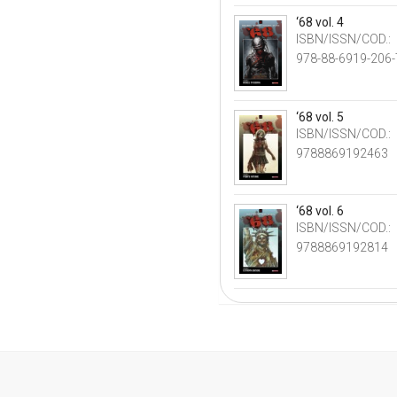
‘68 vol. 4
ISBN/ISSN/COD.:
978-88-6919-206-
‘68 vol. 5
ISBN/ISSN/COD.:
9788869192463
‘68 vol. 6
ISBN/ISSN/COD.:
9788869192814
.