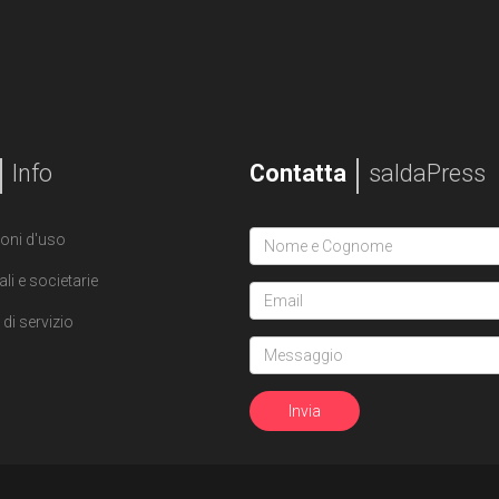
Info
Contatta
saldaPress
oni d'uso
ali e societarie
di servizio