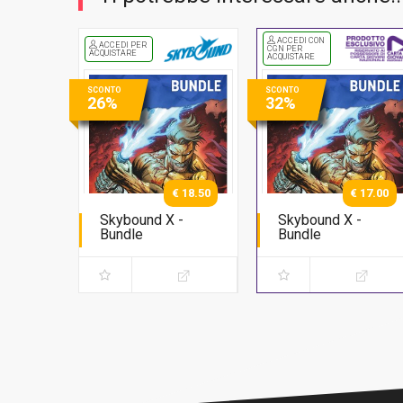
ACCEDI CON
ACCEDI PER
CGN PER
ACQUISTARE
ACQUISTARE
SCONTO
SCONTO
26%
32%
€ 18.50
€ 17.00
Skybound X -
Skybound X -
Bundle
Bundle
Serie completa
Serie completa
(regular)
(regular)