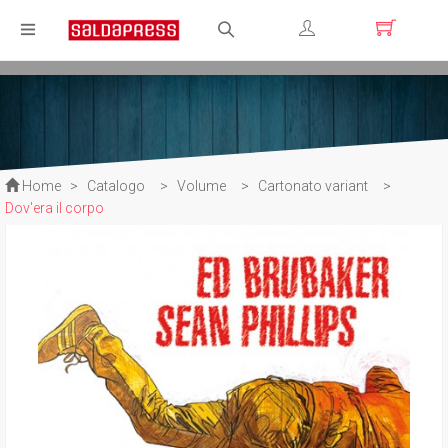
Registrati
Login
Home
>
Catalogo
>
Volume
>
Cartonato variant
>
Dov'era il corpo