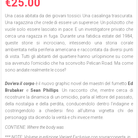
€25.00
Una casa abitata da dei giovani tossici. Una casalinga trascurata.
Una ragazzina che crede di essere un supereroe. Un poliziotto che
vuole solo essere lasciato in pace. E un investigatore privato che
cerca una ragazza in fuga. Durante una fatidica estate del 1984,
queste storie si incrociano, intessendo una storia corale
ambientata nella periferia americana e raccontata da diversi punti
di vista. Tutti gli abitanti del quartiere hanno un’opinione su come
sia avvenuto l’omicidio che ha sconvolto Pelican Road. Ma come
sono andate realmente le cose?
Dov'era il corpo
è il nuovo graphic novel dei maestri del fumetto
Ed
Brubaker
e
Sean Phillips
. Un racconto che, mentre cerca di
ricostruire la dinamica di un omicidio, parla al lettore del passato,
della nostalgia e della perdita, conducendolo dentro l’indagine e
costringendolo a chiedersi fino all’ultima vignetta chi dei
personaggi sta dicendo la verità e chi invece mente.
CONTIENE:
Where the body was
*** NOTE:
Volume in edizione Variant Exclusive con sovraccoperta, in