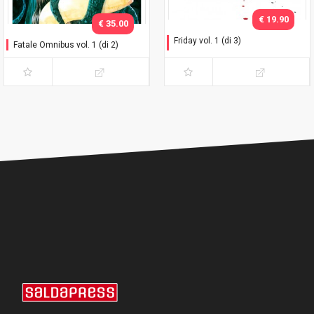
€ 19.90
€ 35.00
Friday vol. 1 (di 3)
Fatale Omnibus vol. 1 (di 2)
Il primo giorno di Natale