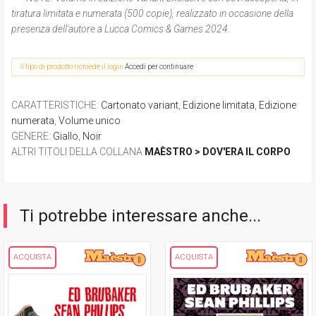
tiratura limitata e numerata (500 copie), realizzato in occasione della
presenza dell'autore a Lucca Comics & Games 2024.
Il tipo di prodotto richiede il login
Accedi per continuare
CARATTERISTICHE
:
Cartonato variant
,
Edizione limitata
,
Edizione
numerata
,
Volume unico
GENERE
:
Giallo
,
Noir
ALTRI TITOLI DELLA COLLANA
MAÈSTRO > DOV'ERA IL CORPO
Ti potrebbe interessare anche...
ACQUISTA
ACQUISTA