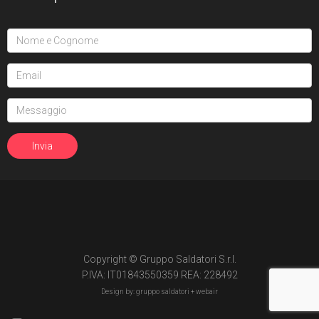
Copyright © Gruppo Saldatori S.r.l.
P.IVA: IT01843550359 REA: 228492
Design by: gruppo saldatori +
webair