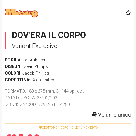
DOV'ERA IL CORPO
Variant Exclusive
STORIA:
Ed Brubaker
DISEGNI:
Sean Phillips
COLORI:
Jacob Phillips
COPERTINA:
Sean Phillips
FORMATO
: 180 x 275 mm, C., 144 pp., col.
DATA DI USCITA
: 27/01/2025
ISBN/ISSN/COD.:
9791254614280
Volume unico
PRODOTTO NON DISPONIBILE AL MOMENTO