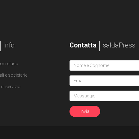
Info
Contatta
saldaPress
oni d'uso
ali e societarie
di servizio