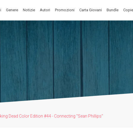
i
Genere
Notizie
Autori
Promozioni
Carta Giovani
Bundle
Copie
ing Dead Color Edition #44 - Connecting "Sean Phillips"