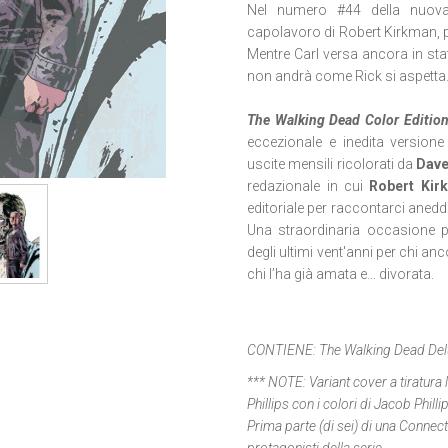
Nel numero #44 della nuova,
capolavoro di Robert Kirkman, p
Mentre Carl versa ancora in sta
non andrà come Rick si aspetta
The Walking Dead Color Editio
eccezionale e inedita versione
uscite mensili ricolorati da
Dav
redazionale in cui
Robert Kir
editoriale per raccontarci aneddot
Una straordinaria occasione p
degli ultimi vent'anni per chi an
chi l’ha già amata e... divorata.
CONTIENE:
The Walking Dead De
*** NOTE:
Variant cover a tiratura
Phillips con i colori di Jacob Phil
Prima parte (di sei) di una Connecti