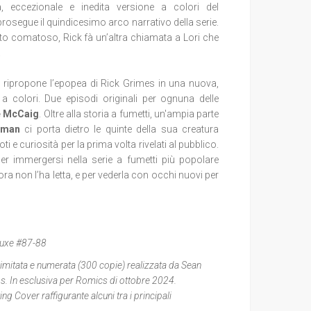
 eccezionale e inedita versione a colori del
rosegue il quindicesimo arco narrativo della serie.
to comatoso, Rick fà un’altra chiamata a Lori che
.
n
ripropone l
’epopea di Rick Grimes in una nuova,
 a colori. Due episodi originali per ognuna delle
e McCaig
. Oltre alla storia a fumetti, un'ampia parte
kman
ci porta dietro le quinte della sua creatura
i e curiosità per la prima volta rivelati al pubblico.
er immergersi nella serie a fumetti più popolare
cora non l’ha letta, e per vederla con occhi nuovi per
luxe #87-88
 limitata e numerata (300 copie) realizzata da Sean
lips. In esclusiva per Romics di ottobre 2024.
ng Cover raffigurante alcuni tra i principali