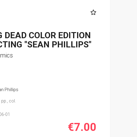
 DEAD COLOR EDITION
CTING "SEAN PHILLIPS"
omics
n Phillips
pp., col.
06-01
€7.00