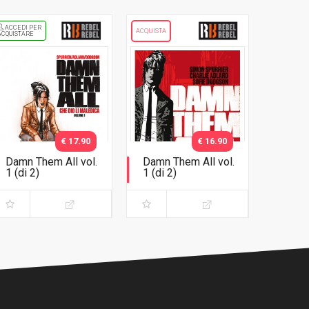
ACCEDI PER
ACQUISTA
ACQUISTARE
€ 17.90
€ 16.90
Damn Them All vol.
Damn Them All vol.
1 (di 2)
1 (di 2)
Variant Exclusive
Che dio li maledica