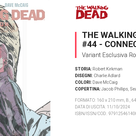
THE WALKING
#44 - CONNE
Variant Esclusiva R
STORIA:
Robert Kirkman
DISEGNI:
Charlie Adlard
COLORI:
Dave McCaig
COPERTINA:
Jacob Phillips
,
Sea
FORMATO
: 160 x 210 mm, B., 64 
DATA DI USCITA
: 11/10/2024
ISBN/ISSN/COD.:
97912546140