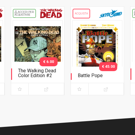
ACCEDI PER
ACQUISTA
ACQUISTARE
€ 6.00
€ 45.00
The Walking Dead
Color Edition #2
Battle Pope
Variant Adams
L'immacolata
Collezione