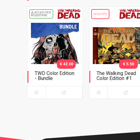
ACCEDI PER
ACQUISTA
ACQUISTARE
€ 42.00
€ 5.50
TWD Color Edition
The Walking Dead
- Bundle
Color Edition #1
Variant Phillips
Seconda ristampa