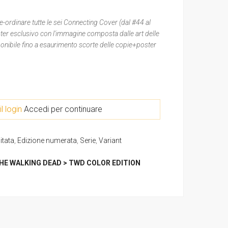
e-ordinare tutte le sei Connecting Cover (dal #44 al
ter esclusivo con l'immagine composta dalle art delle
sponibile fino a esaurimento scorte delle copie+poster
il login
Accedi per continuare
itata
,
Edizione numerata
,
Serie
,
Variant
HE WALKING DEAD > TWD COLOR EDITION