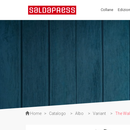
Collane
Edizion
Home
>
Catalogo
>
Albo
>
Variant
>
The Walk