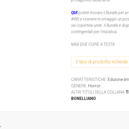
protagonisti della serie.
QUI
potete trovare il Bundle per pr
#48) e ricevere in omaggio un pos
sei copertine unite. Il Bundle è di
contingentati per l'iniziativa.
MAX DUE COPIE A TESTA
Il tipo di prodotto richiede 
CARATTERISTICHE
:
Edizione lim
GENERE
:
Horror
ALTRI TITOLI DELLA COLLANA
T
BONELLIANO
.