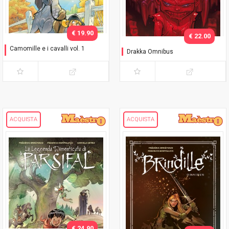
€ 19.90
€ 22.00
Camomille e i cavalli vol. 1
Drakka Omnibus
Colpo di fulmine
ACQUISTA
ACQUISTA
€ 24.90