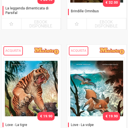
€ 32.00
La leggenda dimenticata di
Brindille Omnibus
Parsifal
Nuova Edizione
EBOOK
EBOOK
DISPONIBILE
DISPONIBILE
ACQUISTA
ACQUISTA
€ 19.90
€ 19.90
Love - La tigre
Love - La volpe