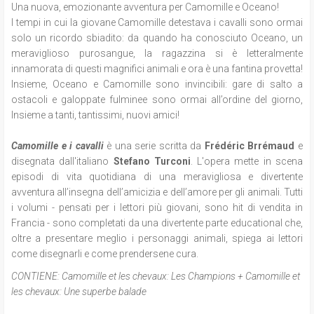
Una nuova, emozionante avventura per Camomille e Oceano!
I tempi in cui la giovane Camomille detestava i cavalli sono ormai
solo un ricordo sbiadito: da quando ha conosciuto Oceano, un
meraviglioso purosangue, la ragazzina si è letteralmente
innamorata di questi magnifici animali e ora è una fantina provetta!
Insieme, Oceano e Camomille sono invincibili: gare di salto a
ostacoli e galoppate fulminee sono ormai all’ordine del giorno,
Insieme a tanti, tantissimi, nuovi amici!
Camomille e i cavalli
è una serie scritta da
Frédéric Brrémaud
e
disegnata dall'italiano
Stefano Turconi
. L'opera mette in scena
episodi di vita quotidiana di una meravigliosa e divertente
avventura all’insegna dell’amicizia e dell’amore per gli animali. Tutti
i volumi - pensati per i lettori più giovani, sono hit di vendita in
Francia - sono completati da una divertente parte educational che,
oltre a presentare meglio i personaggi animali, spiega ai lettori
come disegnarli e come prendersene cura.
CONTIENE:
Camomille et les chevaux: Les Champions + Camomille et
les chevaux: Une superbe balade