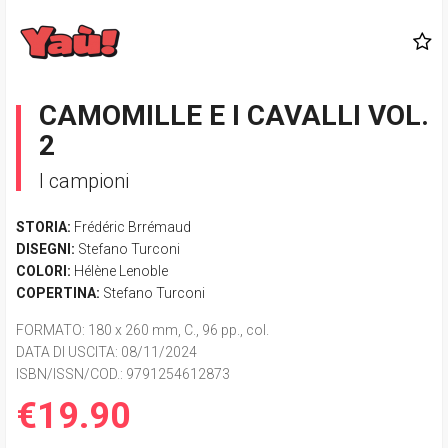
CAMOMILLE E I CAVALLI VOL.
2
I campioni
STORIA:
Frédéric Brrémaud
DISEGNI:
Stefano Turconi
COLORI:
Hélène Lenoble
COPERTINA:
Stefano Turconi
FORMATO
: 180 x 260 mm, C., 96 pp., col.
DATA DI USCITA
: 08/11/2024
ISBN/ISSN/COD.:
9791254612873
€19.90