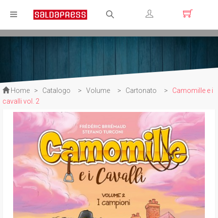
Registrati
Login
Home
>
Catalogo
>
Volume
>
Cartonato
>
Camomille e i
cavalli vol. 2