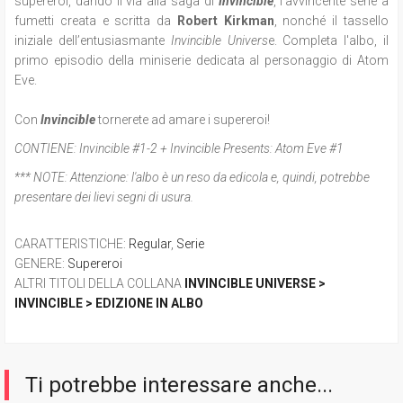
supereroi, dando il via alla saga di
Invincible
, l'avvincente serie a
fumetti creata e scritta da
Robert Kirkman
, nonché il tassello
iniziale dell’entusiasmante
Invincible Univers
e. Completa l'albo, il
primo episodio della miniserie dedicata al personaggio di Atom
Eve.
Con
Invincible
tornerete ad amare i supereroi!
CONTIENE:
Invincible #1-2 + Invincible Presents: Atom Eve #1
*** NOTE:
Attenzione: l'albo è un reso da edicola e, quindi, potrebbe
presentare dei lievi segni di usura.
CARATTERISTICHE
:
Regular
,
Serie
GENERE
:
Supereroi
ALTRI TITOLI DELLA COLLANA
INVINCIBLE UNIVERSE >
INVINCIBLE > EDIZIONE IN ALBO
Ti potrebbe interessare anche...