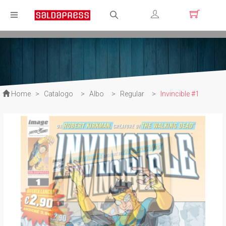
Registrati
Login
Home
>
Catalogo
>
Albo
>
Regular
>
Invincible #1