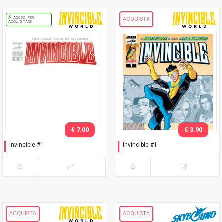
ACCEDI PER
ACQUISTA
ACQUISTARE
€ 7.00
€ 3.90
Invincible #1
Invincible #1
Variant white cover logo
Prima ristampa
Rosso
ACQUISTA
ACQUISTA