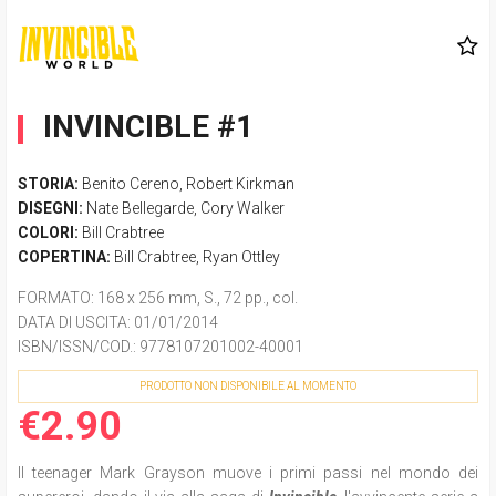
INVINCIBLE #1
STORIA:
Benito Cereno
,
Robert Kirkman
DISEGNI:
Nate Bellegarde
,
Cory Walker
COLORI:
Bill Crabtree
COPERTINA:
Bill Crabtree
,
Ryan Ottley
FORMATO
: 168 x 256 mm, S., 72 pp., col.
DATA DI USCITA
: 01/01/2014
ISBN/ISSN/COD.:
9778107201002-40001
PRODOTTO NON DISPONIBILE AL MOMENTO
€2.90
Il teenager Mark Grayson muove i primi passi nel mondo dei