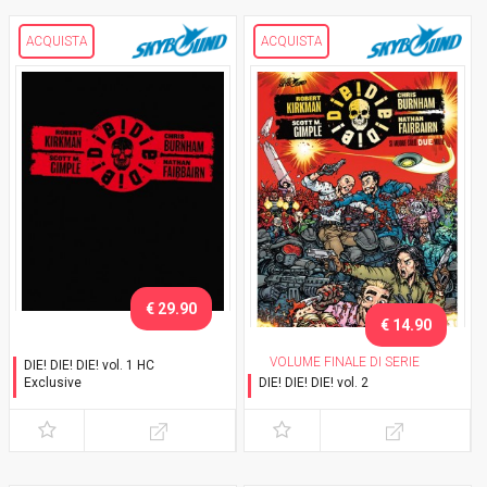
ACQUISTA
ACQUISTA
€ 29.90
€ 14.90
VOLUME FINALE DI SERIE
DIE! DIE! DIE! vol. 1 HC
Exclusive
DIE! DIE! DIE! vol. 2
Con cofanetto
Si muore solo due volte