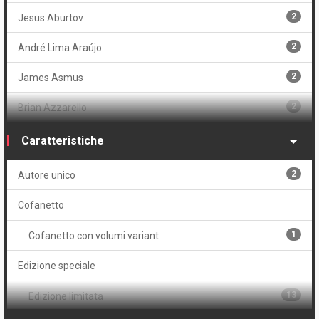
2
Jesus Aburtov
2
André Lima Araújo
2
James Asmus
2
Brian Azzarello
4
Jordie Bellaire
Caratteristiche
1
Pippa Bowland
2
Autore unico
1
Elizabeth Breitweiser
Cofanetto
4
Ed Brisson
1
Cofanetto con volumi variant
3
Ed Brubaker
Edizione speciale
5
Chris Burnham
13
Edizione limitata
3
Laurence Campbell