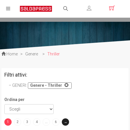
Registrati
Login
Home
>
Genere
>
Thriller
Filtri attivi:
GENERI
:
Genere - Thriller
Ordina per
1
2
3
4
…
6
→
(current)