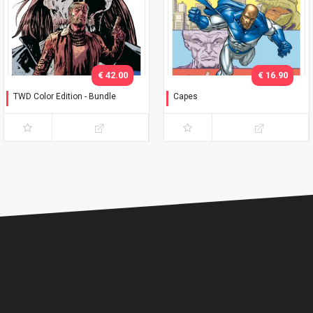
€ 42.00
€ 16.90
TWD Color Edition - Bundle
Capes
Variant Phillips
Timbrare il cartellino