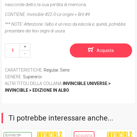
nasconde dietro la sua perdita di memoria.
CONTIENE:
Invincible #22-0-Le origini + Brit #4
*** NOTE:
Attenzione: l'albo è un reso da edicola e, quindi, potrebbe
presentare dei lievi segni di usura.
Acquista
CARATTERISTICHE
:
Regular
,
Serie
GENERE
:
Supereroi
ALTRI TITOLI DELLA COLLANA
INVINCIBLE UNIVERSE >
INVINCIBLE > EDIZIONE IN ALBO
Ti potrebbe interessare anche...
ACCEDI PER
ACQUISTA