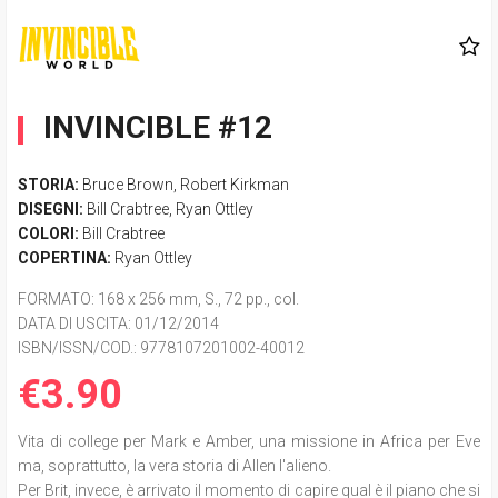
INVINCIBLE #12
STORIA:
Bruce Brown
,
Robert Kirkman
DISEGNI:
Bill Crabtree
,
Ryan Ottley
COLORI:
Bill Crabtree
COPERTINA:
Ryan Ottley
FORMATO
: 168 x 256 mm, S., 72 pp., col.
DATA DI USCITA
: 01/12/2014
ISBN/ISSN/COD.:
9778107201002-40012
€3.90
Vita di college per Mark e Amber, una missione in Africa per Eve
ma, soprattutto, la vera storia di Allen l'alieno.
Per Brit, invece, è arrivato il momento di capire qual è il piano che si