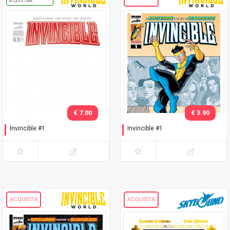
ACQUISTARE
€ 7.00
€ 3.90
Invincible #1
Invincible #1
Variant white cover logo
Prima ristampa
Rosso
ACQUISTA
ACQUISTA