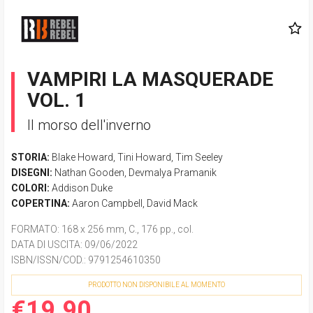
VAMPIRI LA MASQUERADE
VOL. 1
Il morso dell'inverno
STORIA:
Blake Howard
,
Tini Howard
,
Tim Seeley
DISEGNI:
Nathan Gooden
,
Devmalya Pramanik
COLORI:
Addison Duke
COPERTINA:
Aaron Campbell
,
David Mack
FORMATO
: 168 x 256 mm, C., 176 pp., col.
DATA DI USCITA
: 09/06/2022
ISBN/ISSN/COD.:
9791254610350
PRODOTTO NON DISPONIBILE AL MOMENTO
€19.90