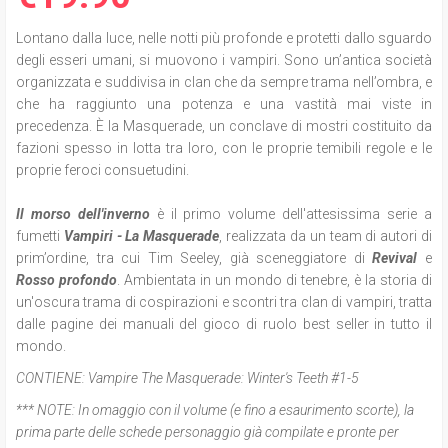
Lontano dalla luce, nelle notti più profonde e protetti dallo sguardo
degli esseri umani, si muovono i vampiri. Sono un’antica società
organizzata e suddivisa in clan che da sempre trama nell’ombra,
e
che ha raggiunto una potenza e una vastità mai viste in
precedenza. È la Masquerade, un conclave di mostri costituito da
fazioni spesso in lotta tra loro, con le proprie temibili regole e le
proprie feroci consuetudini.
Il morso dell'inverno
è il primo volume del
l'attesissima serie a
fumetti
Vampiri - La Masquerade
,
realizzata da un team di autori di
prim’ordine, tra cui Tim Seeley, già sceneggiatore di
Revival
e
Rosso profondo
. Ambientata in un mondo di tenebre, è la storia di
un'oscura trama di cospirazioni e scontri tra clan di vampiri, tratta
dalle pagine dei manuali del gioco di ruolo best seller in tutto il
mondo.
CONTIENE:
Vampire The Masquerade: Winter's Teeth #1-5
*** NOTE:
In omaggio con il volume (e fino a esaurimento scorte), la
prima parte delle schede personaggio già compilate e pronte per