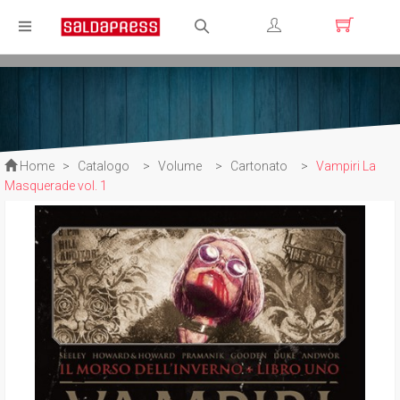
Registrati
Login
Home
>
Catalogo
>
Volume
>
Cartonato
>
Vampiri La
Masquerade vol. 1