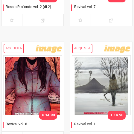
Rosso Profondo vol. 2 (di 2)
Revival vol. 7
Degrado urbano
In avanti
ACQUISTA
ACQUISTA
€ 14.90
€ 14.90
Revival vol. 8
Revival vol. 1
Resta ancora un po'
Sei tra amici