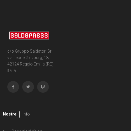
1
Joelle Jones
1
Liana Kangas
11
Robert Kirkman
1
Davide La Rosa
c/o Gruppo Saldatori Srl
4
Annalisa Leoni
via Leone Ginzburg, 18
42124 Reggio Emilia (RE)
1
Marco Lesko
Italia
1
Danny Lore
1
Adriano Lucas
1
Ludo Lullabi
Nostre
Info
1
Francis Manapul
1
Todd McFarlane