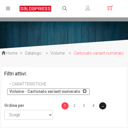
Registrati
Login
Home
>
Catalogo
>
Volume
>
Cartonato variant numerato
Filtri attivi:
CARATTERISTICHE
:
Volume - Cartonato variant numerato
Ordina per
1
2
3
4
→
(current)