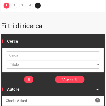
1
2
3
4
→
(current)
Filtri di ricerca
Cerca
Cerca
ptype
Applica filtri
Autore
5
Charlie Adlard