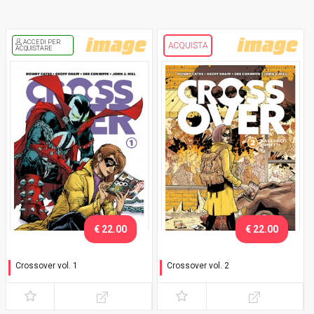
ACCEDI PER
ACQUISTA
ACQUISTARE
€ 22.00
€ 22.00
Crossover vol. 1
Crossover vol. 2
Ai ragazzi piacciono le
Maledetti fumetti - Variant
catene - Variant