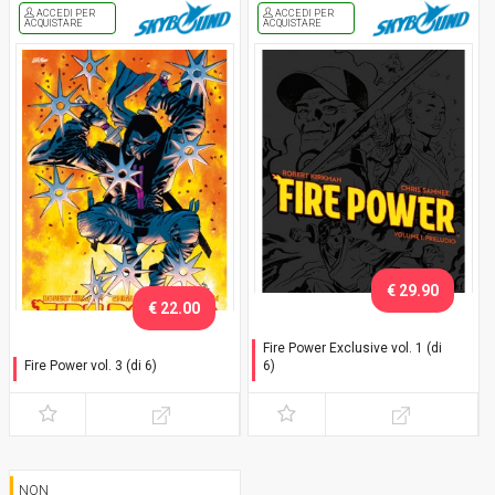
ACCEDI PER
ACCEDI PER
ACQUISTARE
ACQUISTARE
€ 29.90
€ 22.00
Fire Power Exclusive vol. 1 (di
Fire Power vol. 3 (di 6)
6)
Fiamme di guerra - Variant
Preludio - Variant con
cofanetto
NON