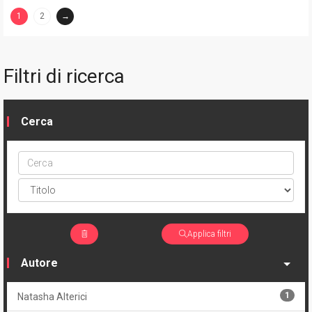
1
2
→
(current)
Filtri di ricerca
Cerca
Cerca
ptype
Applica filtri
Autore
1
Natasha Alterici