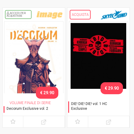
ACCEDI PER
ACQUISTA
ACQUISTARE
€ 29.90
€ 29.90
VOLUME FINALE DI SERIE
DIE! DIE! DIE! vol. 1 HC
Decorum Exclusive vol. 2
Exclusive
Variant con cofanetto
Con cofanetto