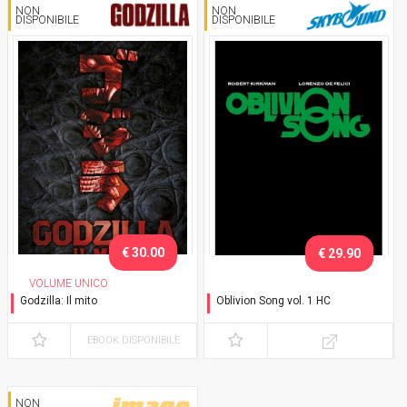
NON
NON
DISPONIBILE
DISPONIBILE
€ 30.00
€ 29.90
VOLUME UNICO
Godzilla: Il mito
Oblivion Song vol. 1 HC
Variant Deluxe
Variant con cofanetto
EBOOK DISPONIBILE
NON