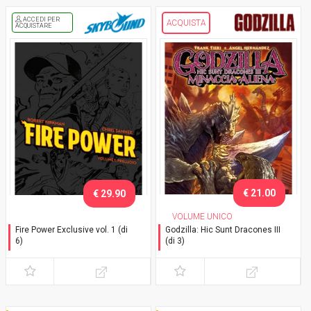
ACCEDI PER
ACQUISTA
ACQUISTARE
€ 21.00
€ 29.90
VOLUME UNICO
Fire Power Exclusive vol. 1 (di
Godzilla: Hic Sunt Dracones III
6)
(di 3)
Preludio - Variant con
Minaccia Aliena - Variant
cofanetto
con Slipcase