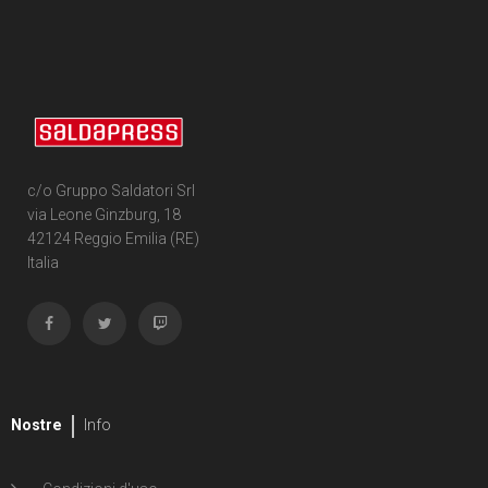
1
Scott Snyder
1
Charles Soule
1
Mike Spicer
1
Dave Stewart
c/o Gruppo Saldatori Srl
1
James Stokoe
via Leone Ginzburg, 18
42124 Reggio Emilia (RE)
1
E.J. Su
Italia
1
Frank Tieri
2
Matt Wilson
1
Donny Winter
Nostre
Info