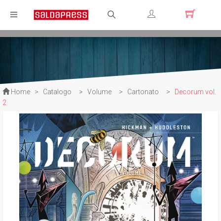
Registrati
Login
Home
>
Catalogo
>
Volume
>
Cartonato
>
Decorum vol.
2