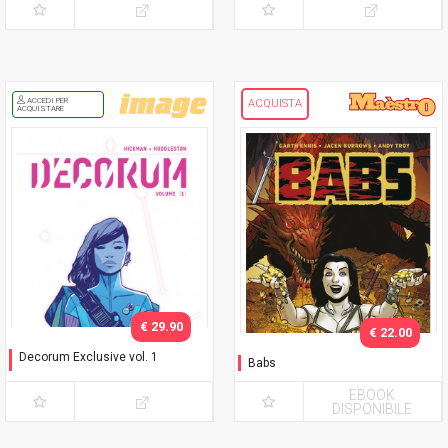
e vol. 2
ACCEDI PER
ACQUISTA
ACQUISTARE
€ 29.90
€ 22.00
Decorum Exclusive vol. 1
Babs
Variant con cofanetto
EBOOK
DISPONIBILE