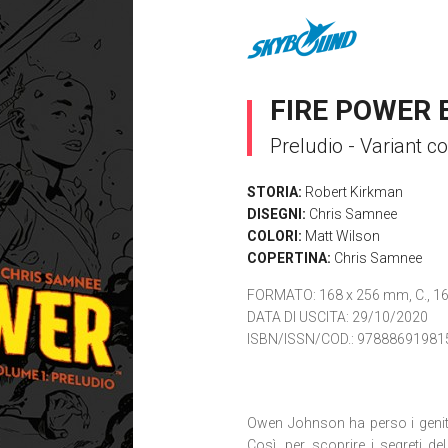
FIRE POWER E
Preludio - Variant c
STORIA:
Robert Kirkman
DISEGNI:
Chris Samnee
COLORI:
Matt Wilson
COPERTINA:
Chris Samnee
FORMATO
: 168 x 256 mm, C., 16
DATA DI USCITA
: 29/10/2020
ISBN/ISSN/COD.:
97888691981
Owen Johnson ha perso i genit
Così, per scoprire i segreti d