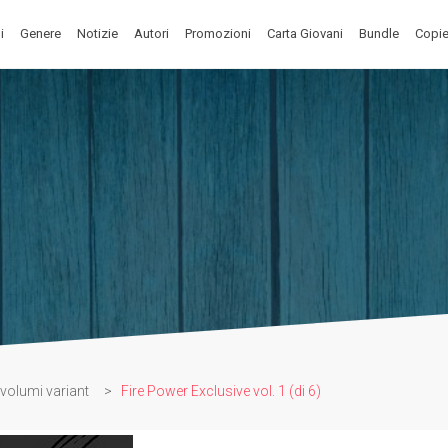
i
Genere
Notizie
Autori
Promozioni
Carta Giovani
Bundle
Copie
volumi variant
>
Fire Power Exclusive vol. 1 (di 6)