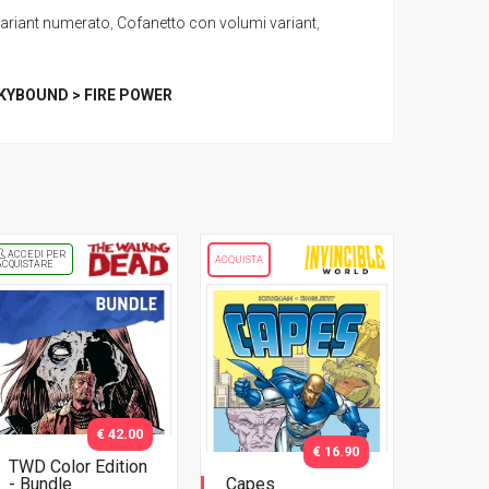
variant numerato
,
Cofanetto con volumi variant
,
KYBOUND > FIRE POWER
ACCEDI PER
ACQUISTA
ACQUISTARE
€ 42.00
€ 16.90
TWD Color Edition
- Bundle
Capes