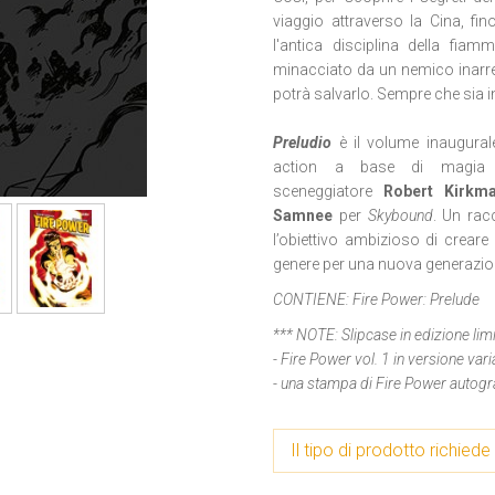
viaggio attraverso la Cina, fi
l'antica disciplina della fia
minacciato da un nemico inarres
potrà salvarlo. Sempre che sia i
Preludio
è il volume inaugura
action a base di magia e
sceneggiatore
Robert Kirk
Samnee
per
Skybound
.
Un rac
l’obiettivo ambizioso di creare
genere per una nuova generazione
CONTIENE:
Fire Power: Prelude
*** NOTE:
Slipcase in edizione li
- Fire Power vol. 1 in versione var
- una stampa di Fire Power autog
Il tipo di prodotto richiede 