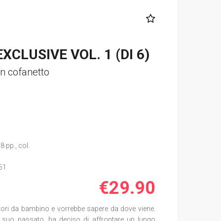
XCLUSIVE VOL. 1 (DI 6)
on cofanetto
8 pp., col.
51
€29.90
ori da bambino e vorrebbe sapere da dove viene.
el suo passato, ha deciso di affrontare un lungo