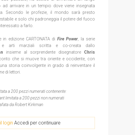
no ad arrivare in un tempio dove viene insegnata
mma. Secondo le profezie, il mondo sarà presto
tabile e solo chi padroneggia il potere del fuoco
nteressato a farlo.
le in edizione CARTONATA di
Fire Power
, la serie
 arti marziali scritta e co-creata dallo
man
insieme al sorprendente disegnatore
Chris
conto che si muove tra oriente e occidente, con
 una storia coinvolgente in grado di reinventare il
 di lettori.
mitata a 200 pezzi numerati contenente:
iant limitata a 200 pezzi non numerati
rafata da Robert Kirkman
il login
Accedi per continuare