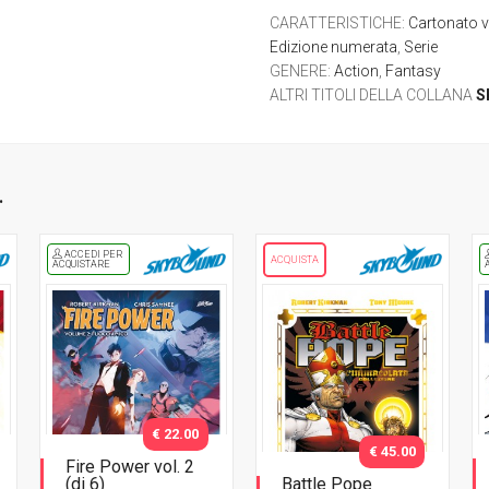
CARATTERISTICHE
:
Cartonato 
Edizione numerata
,
Serie
GENERE
:
Action
,
Fantasy
ALTRI TITOLI DELLA COLLANA
S
.
ACCEDI PER
ACQUISTA
ACQUISTARE
€ 22.00
€ 45.00
Fire Power vol. 2
(di 6)
Battle Pope