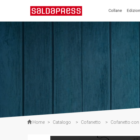
Collane
Edizion
Home
>
Catalogo
>
Cofanetto
>
Cofanetto con 