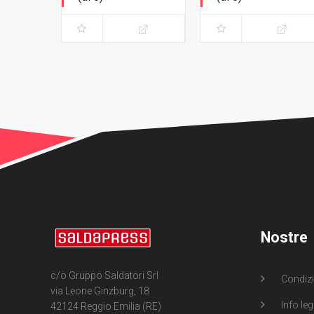
Preludio
Preludio - Variant
Nostre
c/o Gruppo Saldatori Srl
Condizi
via Leone Ginzburg, 18
Info leg
42124 Reggio Emilia (RE)