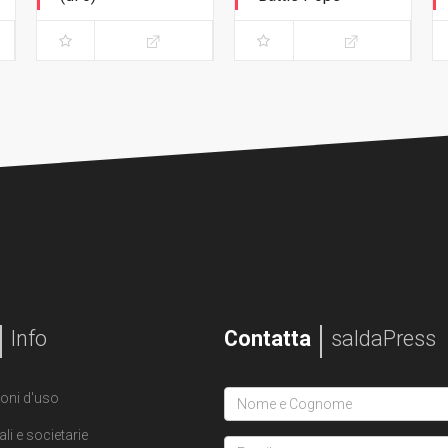
Fuoco amico -
L'immacolata
Variant
Collezione
Info
Contatta
saldaPress
oni d'uso
ali e societarie