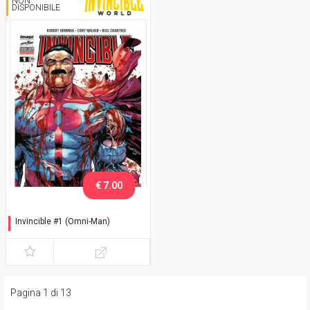
NON
DISPONIBILE
€ 7.00
Invincible #1 (Omni-Man)
Variant Comicon Bergamo
2025
Pagina 1 di 13