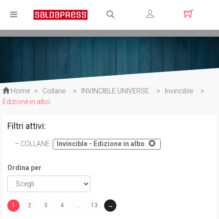
Registrati
Login
Home
>
Collane
>
INVINCIBLE UNIVERSE
>
Invincible
>
Edizione in albo
Filtri attivi:
COLLANE
:
Invincible - Edizione in albo
Ordina per
1
2
3
4
…
13
→
(current)