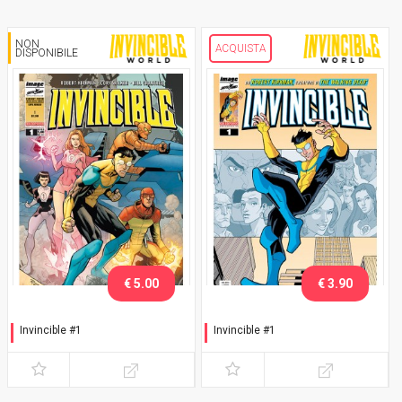
NON
ACQUISTA
DISPONIBILE
€ 5.00
€ 3.90
Invincible #1
Invincible #1
Variant Serie Animata
Prima ristampa