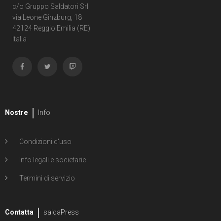
c/o Gruppo Saldatori Srl
1
Marc Silvestri
via Leone Ginzburg, 18
42124 Reggio Emilia (RE)
2
Aubrey Sitterson
Italia
10
Val Staples
3
Dave Stewart
8
E.J. Su
Nostre
Info
1
Kanila Tripp
4
Dexter Vines
Condizioni d'uso
41
Cory Walker
Info legali e societarie
1
David Williams
Termini di servizio
Contatta
saldaPress