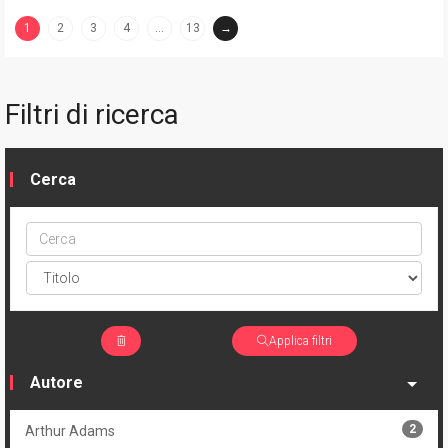
1
2
3
4
…
13
→
(current)
Filtri di ricerca
Cerca
Cerca
ptype
Applica filtri
Autore
2
Arthur Adams