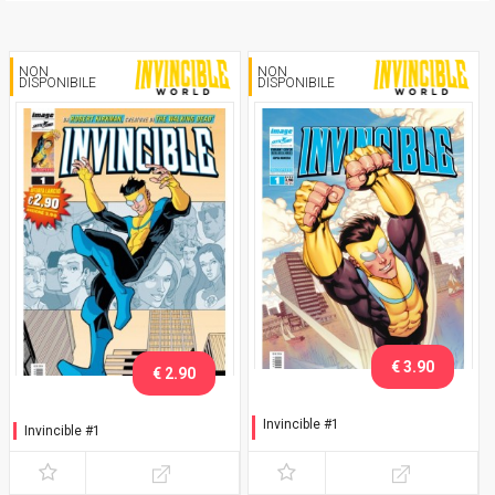
NON
NON
DISPONIBILE
DISPONIBILE
€ 3.90
€ 2.90
Invincible #1
Invincible #1
Variant