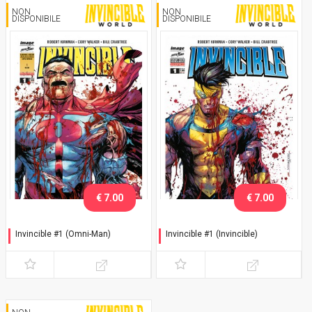
NON
NON
DISPONIBILE
DISPONIBILE
€ 7.00
€ 7.00
Invincible #1 (Omni-Man)
Invincible #1 (Invincible)
Speciale finale Stagione 3
Variant Comicon Bergamo
2025