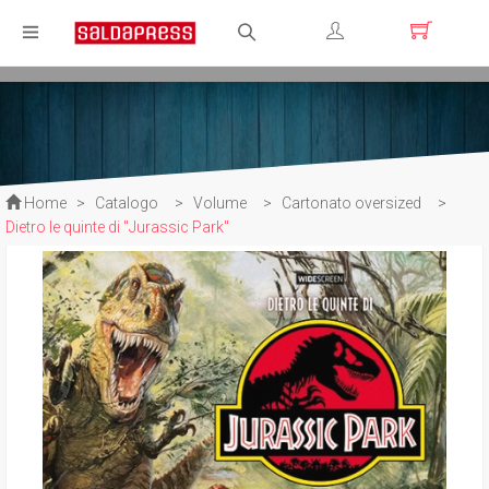
Registrati
Login
Home
>
Catalogo
>
Volume
>
Cartonato oversized
>
Dietro le quinte di "Jurassic Park"