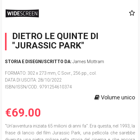
DIETRO LE QUINTE DI
"JURASSIC PARK"
STORIA E DISEGNI/SCRITTO DA:
James Mottram
FORMATO
: 302 x 273 mm, C Sovr., 256 pp., col.
DATA DI USCITA
: 28/10/2022
ISBN/ISSN/COD.:
9791254610374
Volume unico
€69.00
"Un’avventura iniziata 65 milioni di anni fa". Era questa, nel 1993, la
frase di lancio del film Jurassic Park, una pellicola che sarebbe
divenuta una pietra miliare nella storia del cinema e che ancora