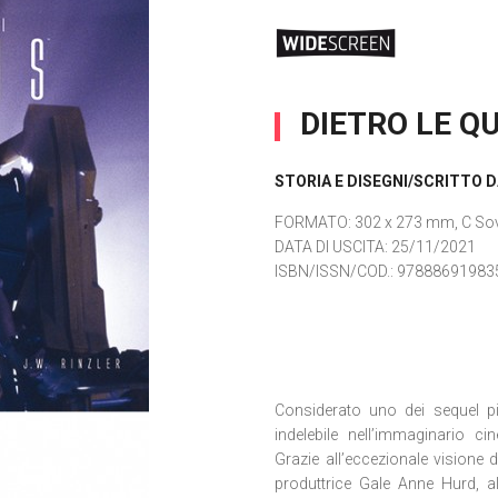
DIETRO LE QU
STORIA E DISEGNI/SCRITTO D
FORMATO
: 302 x 273 mm, C Sovr
DATA DI USCITA
: 25/11/2021
ISBN/ISSN/COD.:
97888691983
Considerato uno dei sequel più
indelebile nell’immaginario 
Grazie all’eccezionale visione 
produttrice Gale Anne Hurd, al