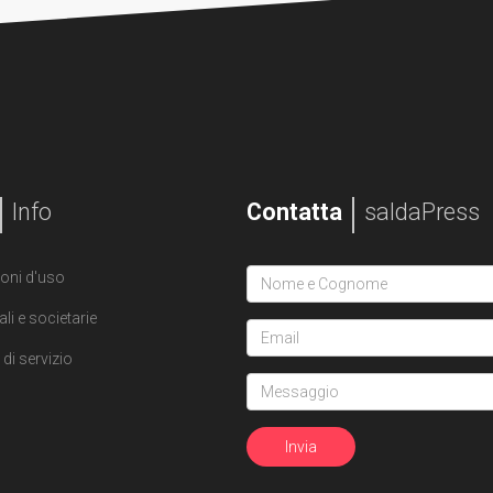
Info
Contatta
saldaPress
oni d'uso
ali e societarie
di servizio