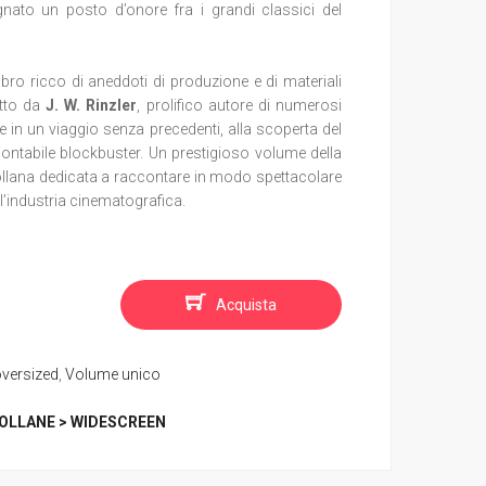
gnato un posto d’onore fra i grandi classici del
ibro ricco di
aneddoti di produzione e di materiali
itto da
J. W. Rinzler
, prolifico autore di numerosi
e in un viaggio senza precedenti, alla scoperta del
amontabile blockbuster. Un prestigioso volume della
ollana dedicata a raccontare in modo spettacolare
l’industria cinematografica.
Acquista
oversized
,
Volume unico
OLLANE > WIDESCREEN