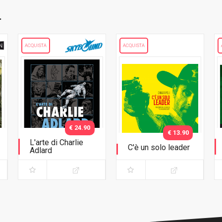
.
ACQUISTA
ACQUISTA
€ 24.90
€ 13.90
L'arte di Charlie
C'è un solo leader
Adlard
Anatomia della serie
TV The Walking Dead