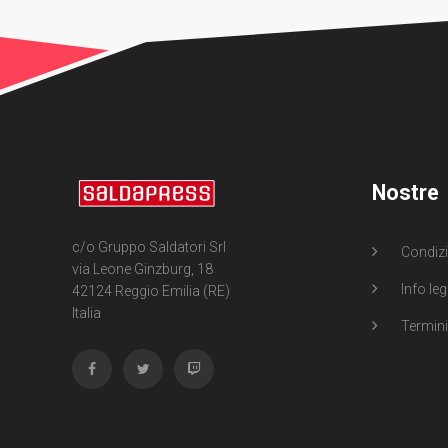
Nostre
c/o Gruppo Saldatori Srl
Condizi
via Leone Ginzburg, 18
Info leg
42124 Reggio Emilia (RE)
Italia
Termini 