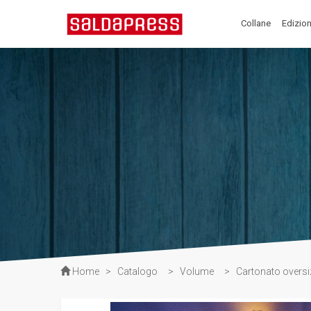
Collane
Edizion
Home
>
Catalogo
>
Volume
>
Cartonato oversi